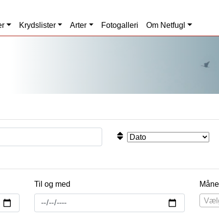
er
Krydslister
Arter
Fotogalleri
Om Netfugl
Til og med
Måne
Væl