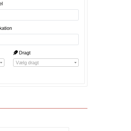
el
kation
Dragt
Vælg dragt