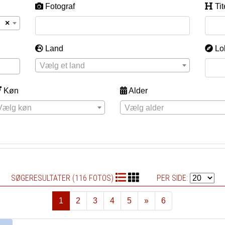
Fotograf
Tit
×
Land
Lo
Vælg et land
Køn
Alder
Vælg køn
Vælg alder
SØGERESULTATER (116 FOTOS)
PER SIDE:
1
2
3
4
5
»
6
Næste