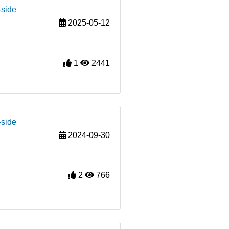
-side
2025-05-12
1
2441
-side
2024-09-30
2
766