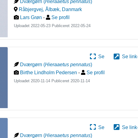
Dværgørn
(
Hieraaetus pennatus
)
Råbjergvej, Ålbæk
,
Danmark
Lars Grøn
-
Se profil
Uploadet 2022-05-23 Publiceret
2022-05-24
Se
Se link
Dværgørn
(
Hieraaetus pennatus
)
Birthe Lindholm Pedersen
-
Se profil
Uploadet 2020-11-14 Publiceret
2020-11-14
Se
Se link
Dværgørn
(
Hieraaetus pennatus
)