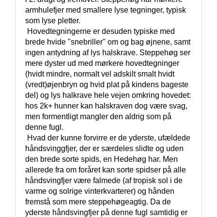
armhulefjer med smallere lyse tegninger, typisk 
som lyse pletter.

 Hovedtegningerne er desuden typiske med 
brede hvide "snebriller" om og bag øjnene, samt 
ingen antydning af lys halskrave. Steppehøg ser 
mere dyster ud med mørkere hovedtegninger 
(hvidt mindre, normalt vel adskilt smalt hvidt 
(vredt)øjenbryn og hvid plat på kindens bageste 
del) og lys halkrave hele vejen omkring hovedet: 
hos 2k+ hunner kan halskraven dog være svag, 
men formentligt mangler den aldrig som på 
denne fugl. 

 Hvad der kunne forvirre er de yderste, ufældede 
håndsvinggfjer, der er særdeles slidte og uden 
den brede sorte spids, en Hedehøg har. Men 
allerede fra om foråret kan sorte spidser på alle 
håndsvingfjer være falmede (af tropisk sol i de 
varme og solrige vinterkvarterer) og hånden 
fremstå som mere steppehøgeagtig. Da de 
yderste håndsvingfjer på denne fugl samtidig er 