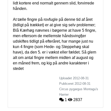
lidt kortere end normalt gennem slid, forvirrede 
hånden.

At tælle fingre på rovfugle på denne tid af året 
(tidligt på trækket) er at give sig selv problemer; 
Blå Kærhøg nævnes i bøgerne at have 5 fingre, 
men eftersom de mellemste håndsvingfjer 
udskiftes tidligt på efteråret, har mange just nu 
kun 4 fingre (som Hede- og Steppehøg skal 
have), da den 5. er i vækst eller fældet. Så glem 
alt om antal fingre mellem midten af august og 
en måned frem, og kig på andre karakterer i 
stedet
Uploadet 2012-08-31
Publiceret
2012-08-31
Circus pygargus
Montagu's
Harrier
1
2837