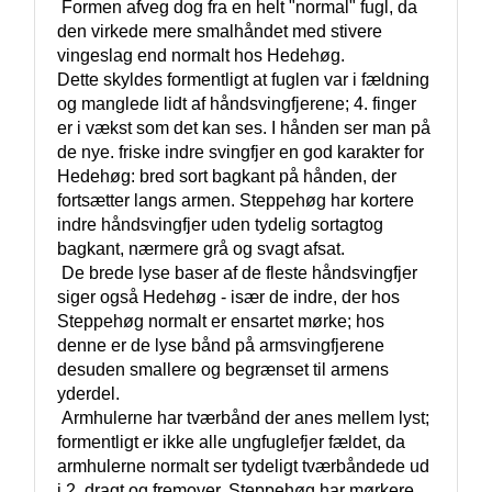
 Formen afveg dog fra en helt "normal" fugl, da 
den virkede mere smalhåndet med stivere 
vingeslag end normalt hos Hedehøg.

Dette skyldes formentligt at fuglen var i fældning 
og manglede lidt af håndsvingfjerene; 4. finger 
er i vækst som det kan ses. I hånden ser man på 
de nye. friske indre svingfjer en god karakter for  
Hedehøg: bred sort bagkant på hånden, der 
fortsætter langs armen. Steppehøg har kortere 
indre håndsvingfjer uden tydelig sortagtog 
bagkant, nærmere grå og svagt afsat. 

 De brede lyse baser af de fleste håndsvingfjer 
siger også Hedehøg - især de indre, der hos 
Steppehøg normalt er ensartet mørke; hos 
denne er de lyse bånd på armsvingfjerene 
desuden smallere og begrænset til armens 
yderdel. 

 Armhulerne har tværbånd der anes mellem lyst; 
formentligt er ikke alle ungfuglefjer fældet, da 
armhulerne normalt ser tydeligt tværbåndede ud 
i 2. dragt og fremover. Steppehøg har mørkere 