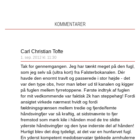
KOMMENTARER
Carl Christian Tofte
1. sep. 2012 kl. 11:30
Tak for gennemgangen. Jeg har tænkt meget på den fugl,
som jeg selv så (ultra kort) fra Falsterbokanalen. Dér
havde den enormt travlt og passerede i stor højde - det
var den type obs, hvor man løber ud til kanalen og kigger
på fuglen mellem fyrretoppene. Første indtryk af fuglen
for mit vedkommende var faktisk 2k han steppehøg! Fordi
ansigtet virkede nærmest hvidt og fordi
fældningsgrænsen mellem tredie og fjerde/femte
håndsvingfjer var så kraftig, at sidstnævnte to fjer
fremstod som mørk kile i hånden mod de tre slidte
yderste håndsvingfjer og den lyse inderste del af hånden!
Hurtigt blev det dog tydeligt, at det var en hunfarvet fugl.
En yderst kompetent medobservatør tjekkede armhulerne