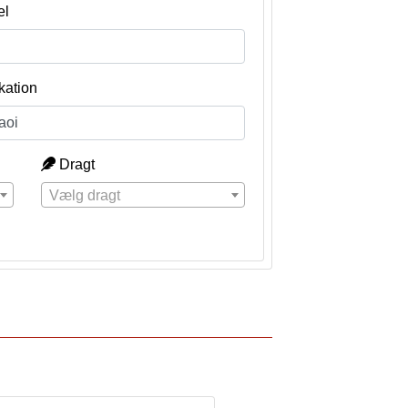
el
kation
Dragt
Vælg dragt