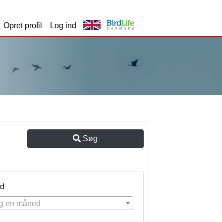
Opret profil
Log ind
Søg
d
g en måned