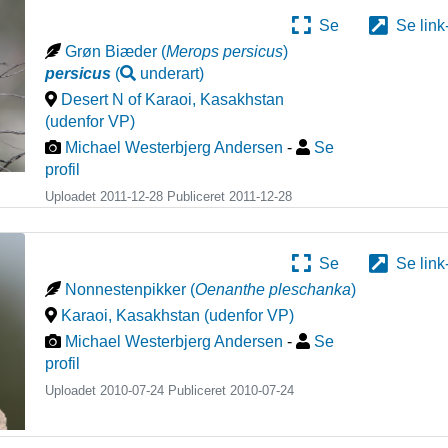
Se
Se link
Grøn Biæder
(
Merops persicus
)
persicus
(
underart
)
Desert N of Karaoi
,
Kasakhstan
(udenfor VP)
Michael Westerbjerg Andersen
-
Se
profil
Uploadet 2011-12-28 Publiceret
2011-12-28
Se
Se link
Nonnestenpikker
(
Oenanthe pleschanka
)
Karaoi
,
Kasakhstan (udenfor VP)
Michael Westerbjerg Andersen
-
Se
profil
Uploadet 2010-07-24 Publiceret
2010-07-24