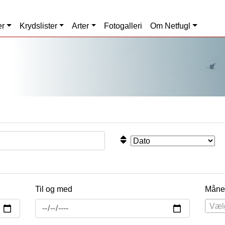
er
Krydslister
Arter
Fotogalleri
Om Netfugl
Til og med
Måne
Væl