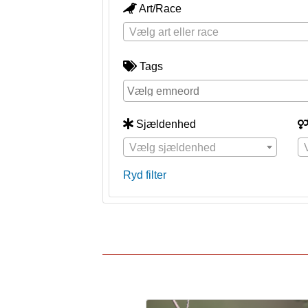
Art/Race
Vælg art eller race
Tags
Sjældenhed
Vælg sjældenhed
Ryd filter