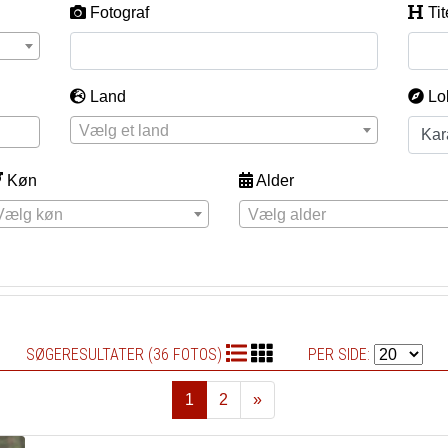
Fotograf
Tit
Land
Lo
Vælg et land
Køn
Alder
Vælg køn
Vælg alder
SØGERESULTATER (36 FOTOS)
PER SIDE:
1
2
»
Næste