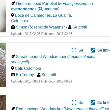
Green-rumped Parrotlet
(
Forpus passerinus
)
cyanophanes
(
underart
)
Boca de Camarones, La Guajira
,
Colombia
Simon Rosenkilde Waagner
-
Se profil
Uploadet 2017-02-03 Publiceret
2017-02-03
Se
Se link
Streak-headed Woodcreeper
(
Lepidocolaptes
souleyetii
)
Cali
,
Colombia
Bo Tureby
-
Se profil
Uploadet 2013-08-21 Publiceret
2013-08-21
Se
Se link
Red-crowned Woodpecker
(
Melanerpes rubricapillus
)