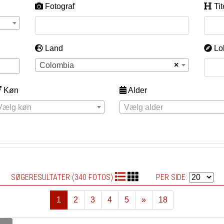
Fotograf
Tit
Land
Lo
×
Colombia
Køn
Alder
Vælg køn
Vælg alder
SØGERESULTATER (340 FOTOS)
PER SIDE:
1
2
3
4
5
»
18
Næste