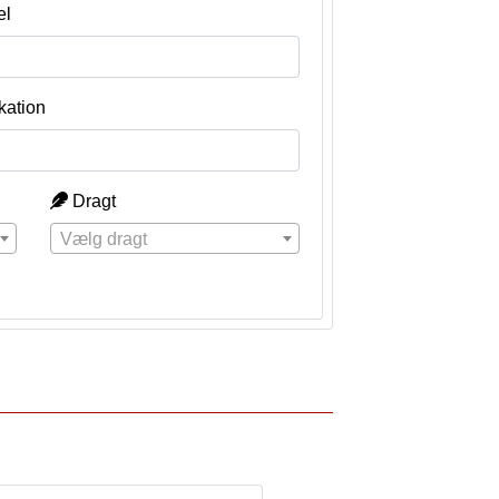
el
kation
Dragt
Vælg dragt