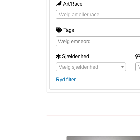
Art/Race
Vælg art eller race
Tags
Sjældenhed
Vælg sjældenhed
Ryd filter