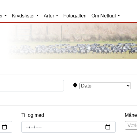
er
Krydslister
Arter
Fotogalleri
Om Netfugl
Til og med
Måne
Væl