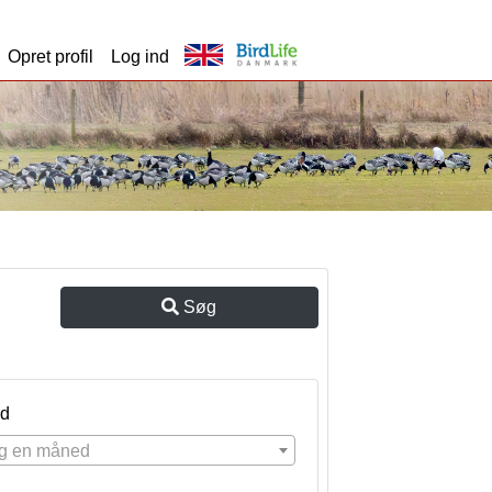
Opret profil
Log ind
Søg
d
g en måned