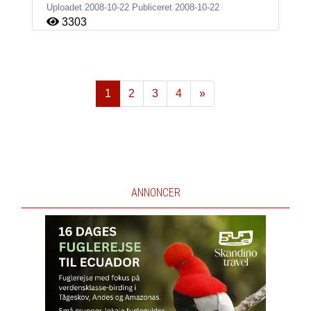
Uploadet 2008-10-22 Publiceret
2008-10-22
3303
1
2
3
4
»
Næste
ANNONCER