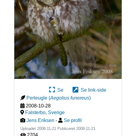
Se
Se link-side
Perleugle
(
Aegolius funereus
)
2008-10-28
Falsterbo
,
Sverige
Jens Eriksen
-
Se profil
Uploadet 2008-11-21 Publiceret
2008-11-21
2704