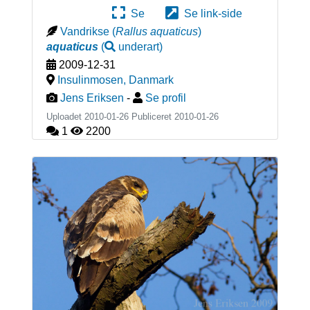
Se
Se link-side
Vandrikse
(
Rallus aquaticus
)
aquaticus
(
underart
)
2009-12-31
Insulinmosen
,
Danmark
Jens Eriksen
-
Se profil
Uploadet 2010-01-26 Publiceret
2010-01-26
1
2200