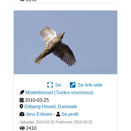
Se
Se link-side
Misteldrossel
(
Turdus viscivorus
)
2010-03-25
Gilbjerg Hoved
,
Danmark
Jens Eriksen
-
Se profil
Uploadet 2010-03-25 Publiceret
2010-03-25
2410