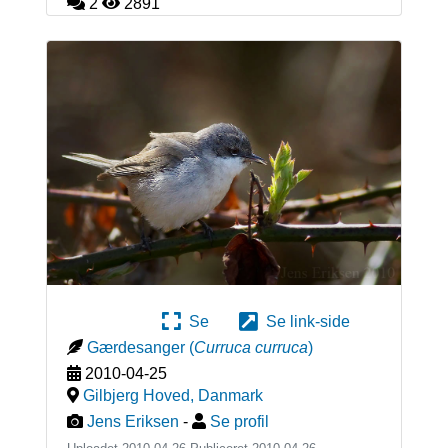
2
2891
Se
Se link-side
Gærdesanger
(
Curruca curruca
)
2010-04-25
Gilbjerg Hoved
,
Danmark
Jens Eriksen
-
Se profil