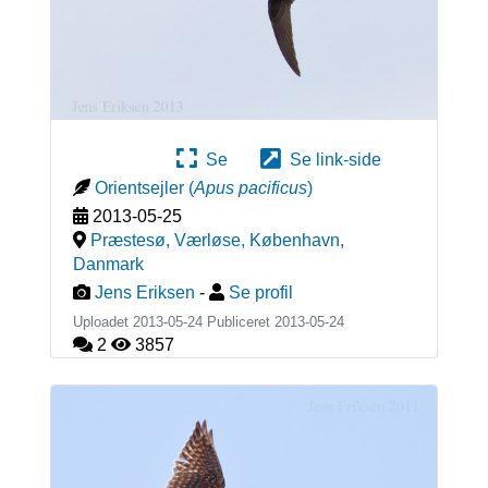
Se
Se link-side
Orientsejler
(
Apus pacificus
)
2013-05-25
Præstesø, Værløse, København
,
Danmark
Jens Eriksen
-
Se profil
Uploadet 2013-05-24 Publiceret
2013-05-24
2
3857