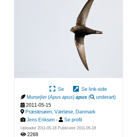
Se
Se link-side
Mursejler
(
Apus apus
)
apus
(
underart
)
2011-05-15
Præstesøen, Værløse
,
Danmark
Jens Eriksen
-
Se profil
Uploadet 2011-05-18 Publiceret
2011-05-18
2268