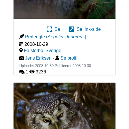
Se
Se link-side
Perleugle
(
Aegolius funereus
)
2008-10-29
Falsterbo
,
Sverige
Jens Eriksen
-
Se profil
Uploadet 2008-10-30 Publiceret
2008-10-30
1
3236