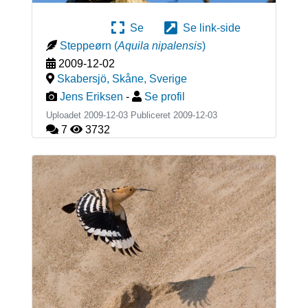
Se
Se link-side
Steppeørn
(
Aquila nipalensis
)
2009-12-02
Skabersjö, Skåne
,
Sverige
Jens Eriksen
-
Se profil
Uploadet 2009-12-03 Publiceret
2009-12-03
7
3732