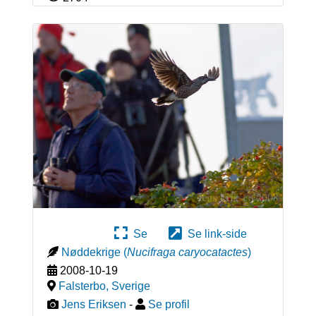
Se
Se link-side
Nøddekrige
(
Nucifraga caryocatactes
)
2008-10-19
Falsterbo
,
Sverige
Jens Eriksen
-
Se profil