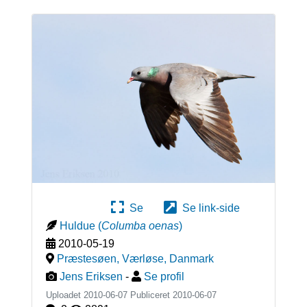
Se
Se link-side
Huldue
(
Columba oenas
)
2010-05-19
Præstesøen, Værløse
,
Danmark
Jens Eriksen
-
Se profil
Uploadet 2010-06-07 Publiceret
2010-06-07