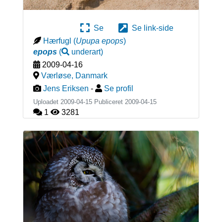
Se
Se link-side
Hærfugl
(
Upupa epops
)
epops
(
underart
)
2009-04-16
Værløse
,
Danmark
Jens Eriksen
-
Se profil
Uploadet 2009-04-15 Publiceret
2009-04-15
1
3281