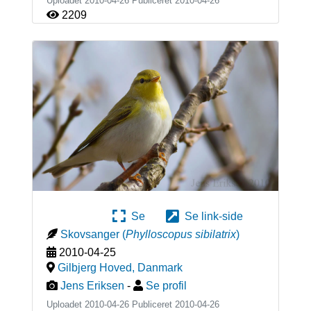
Uploadet 2010-04-26 Publiceret
2010-04-26
2209
Se
Se link-side
Skovsanger
(
Phylloscopus sibilatrix
)
2010-04-25
Gilbjerg Hoved
,
Danmark
Jens Eriksen
-
Se profil
Uploadet 2010-04-26 Publiceret
2010-04-26