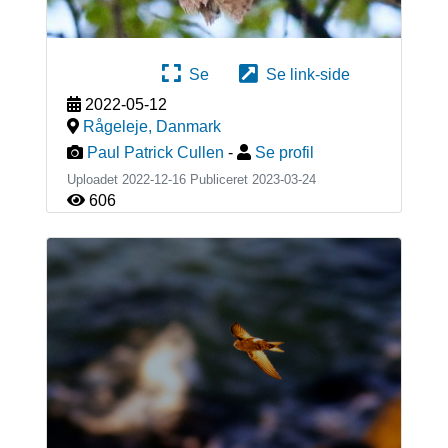
Se
Se link-side
2022-05-12
Rågeleje
,
Danmark
Paul Patrick Cullen
-
Se profil
Uploadet 2022-12-16 Publiceret
2023-03-24
606