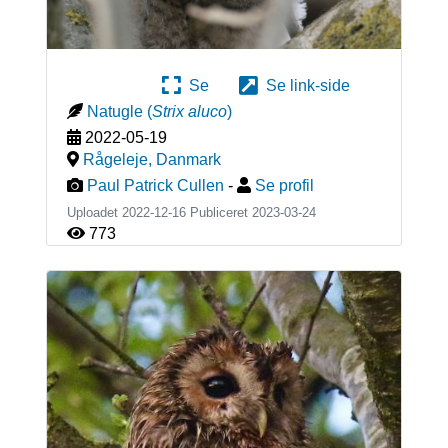
Se
Se link-side
Natugle
(
Strix aluco
)
2022-05-19
Rågeleje
,
Danmark
Paul Patrick Cullen
-
Se profil
Uploadet 2022-12-16 Publiceret
2023-03-24
773