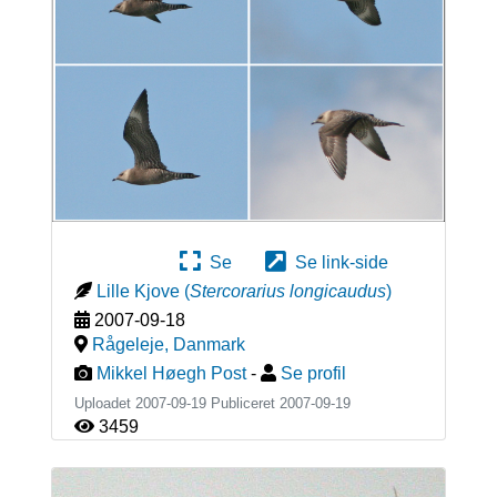
Se
Se link-side
Lille Kjove
(
Stercorarius longicaudus
)
2007-09-18
Rågeleje
,
Danmark
Mikkel Høegh Post
-
Se profil
Uploadet 2007-09-19 Publiceret
2007-09-19
3459