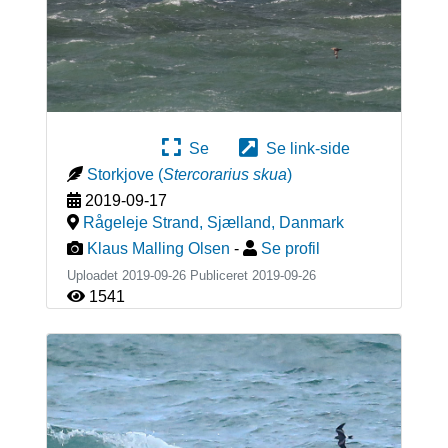
Se
Se link-side
Storkjove
(
Stercorarius skua
)
2019-09-17
Rågeleje Strand, Sjælland
,
Danmark
Klaus Malling Olsen
-
Se profil
Uploadet 2019-09-26 Publiceret
2019-09-26
1541