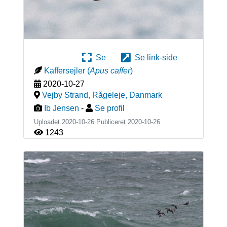
Se
Se link-side
Kaffersejler
(
Apus caffer
)
2020-10-27
Vejby Strand, Rågeleje
,
Danmark
Ib Jensen
-
Se profil
Uploadet 2020-10-26 Publiceret
2020-10-26
1243