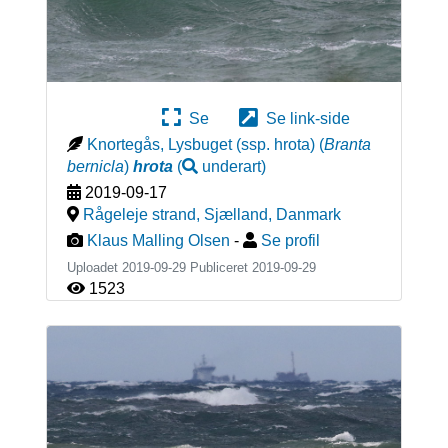
Se
Se link-side
Knortegås, Lysbuget (ssp. hrota)
(
Branta
bernicla
)
hrota
(
underart
)
2019-09-17
Rågeleje strand, Sjælland
,
Danmark
Klaus Malling Olsen
-
Se profil
Uploadet 2019-09-29 Publiceret
2019-09-29
1523