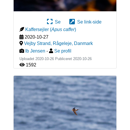
Se
Se link-side
Kaffersejler
(
Apus caffer
)
2020-10-27
Vejby Strand, Rågeleje
,
Danmark
Ib Jensen
-
Se profil
Uploadet 2020-10-26 Publiceret
2020-10-26
1592