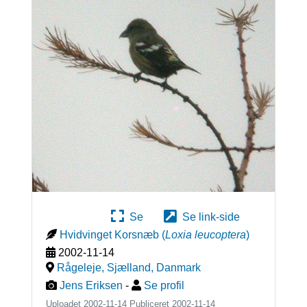
Se
Se link-side
Hvidvinget Korsnæb
(
Loxia leucoptera
)
2002-11-14
Rågeleje, Sjælland
,
Danmark
Jens Eriksen
-
Se profil
Uploadet 2002-11-14 Publiceret
2002-11-14