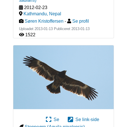
saularis
)
2012-02-23
Kathmandu
,
Nepal
Søren Kristoffersen
-
Se profil
Uploadet 2013-01-13 Publiceret
2013-01-13
1522
Se
Se link-side
Steppeørn
(
Aquila nipalensis
)