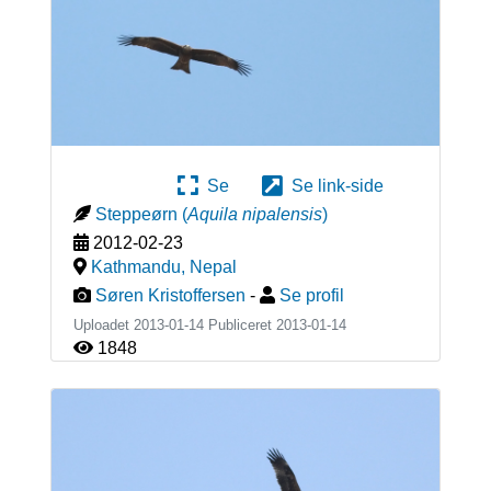
Se
Se link-side
Steppeørn
(
Aquila nipalensis
)
2012-02-23
Kathmandu
,
Nepal
Søren Kristoffersen
-
Se profil
Uploadet 2013-01-14 Publiceret
2013-01-14
1848