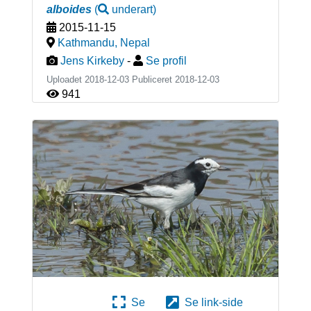
alboides
(
underart
)
2015-11-15
Kathmandu
,
Nepal
Jens Kirkeby
-
Se profil
Uploadet 2018-12-03 Publiceret
2018-12-03
941
Se
Se link-side