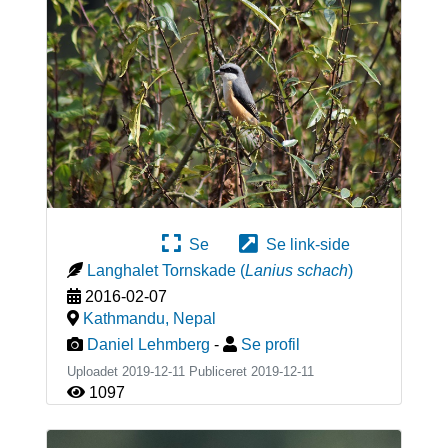
Se
Se link-side
Langhalet Tornskade
(
Lanius schach
)
2016-02-07
Kathmandu
,
Nepal
Daniel Lehmberg
-
Se profil
Uploadet 2019-12-11 Publiceret
2019-12-11
1097