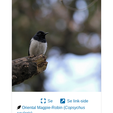
Se
Se link-side
Oriental Magpie-Robin
(
Copsychus