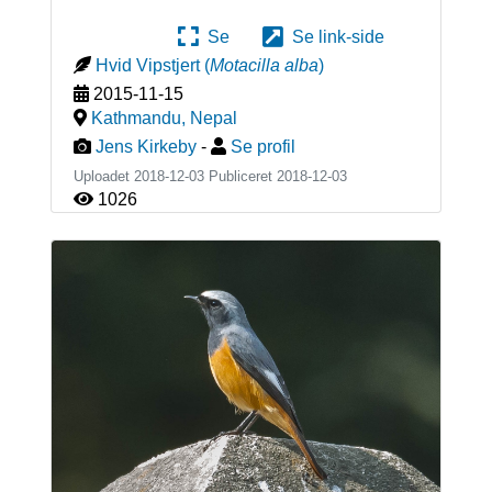
Se
Se link-side
Hvid Vipstjert
(
Motacilla alba
)
2015-11-15
Kathmandu
,
Nepal
Jens Kirkeby
-
Se profil
Uploadet 2018-12-03 Publiceret
2018-12-03
1026