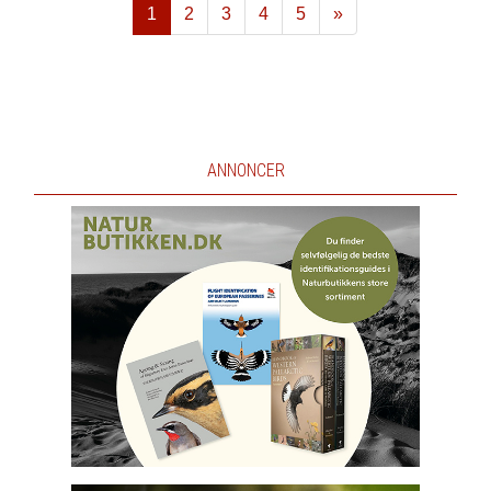
1
2
3
4
5
»
Næste
ANNONCER