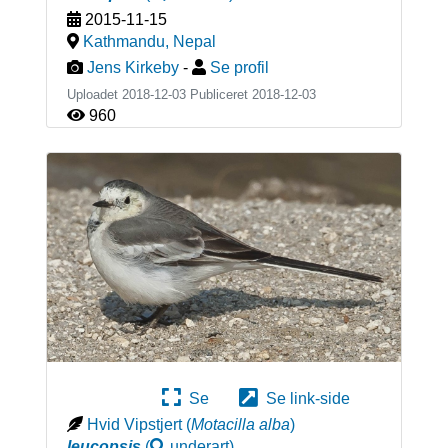
2015-11-15
Kathmandu
,
Nepal
Jens Kirkeby
-
Se profil
Uploadet 2018-12-03 Publiceret
2018-12-03
960
Se
Se link-side
Hvid Vipstjert
(
Motacilla alba
)
leucopsis
(
underart
)