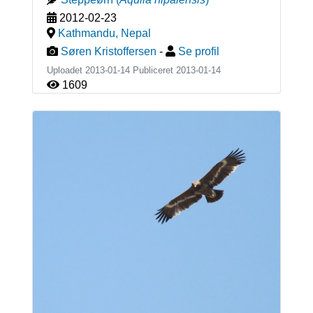
2012-02-23
Kathmandu
,
Nepal
Søren Kristoffersen
-
Se profil
Uploadet 2013-01-14 Publiceret
2013-01-14
1609