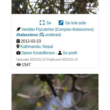
Se
Se link-side
Verditer Flycatcher
(
Eumyias thalassinus
)
thalassinus
(
underart
)
2012-02-23
Kathmandu
,
Nepal
Søren Kristoffersen
-
Se profil
Uploadet 2013-01-13 Publiceret
2013-01-13
1547