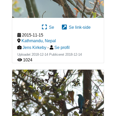
Se
Se link-side
2015-11-15
Kathmandu
,
Nepal
Jens Kirkeby
-
Se profil
Uploadet 2018-12-14 Publiceret
2018-12-14
1024