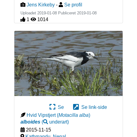
Jens Kirkeby
-
Se profil
Uploadet 2019-01-08 Publiceret
2019-01-08
1
1014
Se
Se link-side
Hvid Vipstjert
(
Motacilla alba
)
alboides
(
underart
)
2015-11-15
Kathmandu
,
Nepal