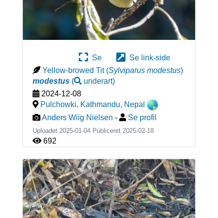
Se
Se link-side
Yellow-browed Tit
(
Sylviparus modestus
)
modestus
(
underart
)
2024-12-08
Pulchowki, Kathmandu
,
Nepal
Anders Wiig Nielsen
-
Se profil
Uploadet 2025-01-04 Publiceret
2025-02-18
692