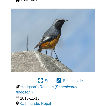
Se
Se link-side
Hodgson's Redstart
(
Phoenicurus
hodgsoni
)
2015-11-15
Kathmandu
,
Nepal