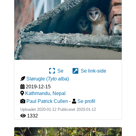
Se
Se link-side
Slørugle
(
Tyto alba
)
2019-12-15
Kathmandu
,
Nepal
Paul Patrick Cullen
-
Se profil
Uploadet 2020-01-12 Publiceret
2020-01-12
1332