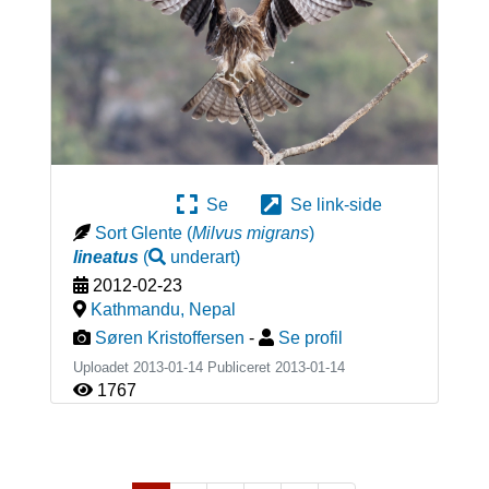
Se
Se link-side
Sort Glente
(
Milvus migrans
)
lineatus
(
underart
)
2012-02-23
Kathmandu
,
Nepal
Søren Kristoffersen
-
Se profil
Uploadet 2013-01-14 Publiceret
2013-01-14
1767