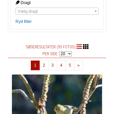
Dragt
Vælg dragt
Ryd filter
SØGERESULTATER (95 FOTOS)
PER SIDE:
1
2
3
4
5
»
Næste