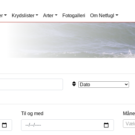
er
Krydslister
Arter
Fotogalleri
Om Netfugl
Til og med
Måne
Væl