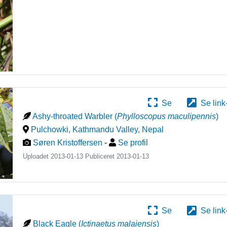
Se
Se link
Ashy-throated Warbler
(
Phylloscopus maculipennis
)
Pulchowki, Kathmandu Valley
,
Nepal
Søren Kristoffersen
-
Se profil
Uploadet 2013-01-13 Publiceret
2013-01-13
Se
Se link
Black Eagle
(
Ictinaetus malaiensis
)