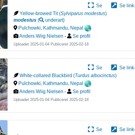
Se
Se link
Yellow-browed Tit
(
Sylviparus modestus
)
modestus
(
underart
)
Pulchowki, Kathmandu
,
Nepal
Anders Wiig Nielsen
-
Se profil
Uploadet 2025-01-04 Publiceret
2025-02-18
Se
Se link
White-collared Blackbird
(
Turdus albocinctus
)
Pulchowki, Kathmandu
,
Nepal
Anders Wiig Nielsen
-
Se profil
Uploadet 2025-01-04 Publiceret
2025-02-18
Se
Se link