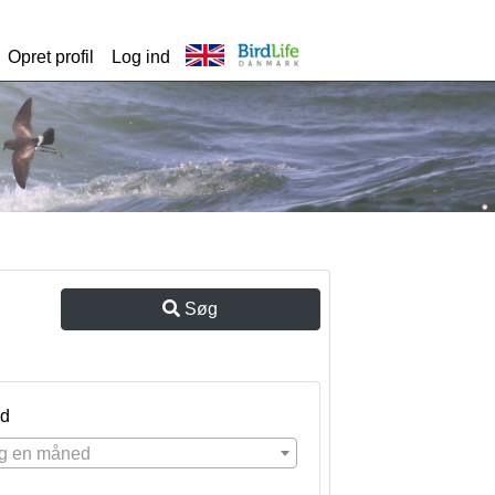
Opret profil
Log ind
Søg
d
g en måned