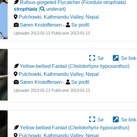
Rufous-gorgeted Flycatcher
(
Ficedula strophiata
)
strophiata
(
underart
)
Pulchowki, Kathmandu Valley
,
Nepal
Søren Kristoffersen
-
Se profil
Uploadet 2013-01-13 Publiceret
2013-01-13
Se
Se link
Yellow-bellied Fantail
(
Chelidorhynx hypoxanthus
)
Pulchowki, Kathmandu Valley
,
Nepal
Søren Kristoffersen
-
Se profil
Uploadet 2013-01-13 Publiceret
2013-01-13
Se
Se link
Yellow-bellied Fantail
(
Chelidorhynx hypoxanthus
)
Pulchowki, Kathmandu Valley
,
Nepal