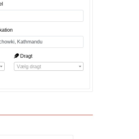
el
kation
Dragt
Vælg dragt