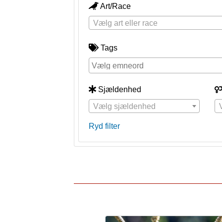
Art/Race
Vælg art eller race
Tags
Sjældenhed
Vælg sjældenhed
Ryd filter