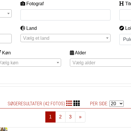
Fotograf
Tit
Land
Lo
Vælg et land
Køn
Alder
Vælg køn
Vælg alder
SØGERESULTATER (42 FOTOS)
PER SIDE:
1
2
3
»
Næste