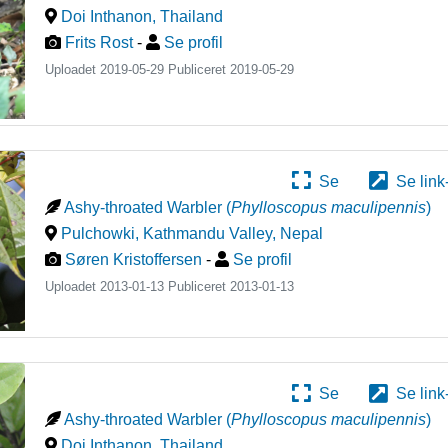
Doi Inthanon
,
Thailand
Frits Rost
-
Se profil
Uploadet 2019-05-29 Publiceret
2019-05-29
Se
Se link
Ashy-throated Warbler
(
Phylloscopus maculipennis
)
Pulchowki, Kathmandu Valley
,
Nepal
Søren Kristoffersen
-
Se profil
Uploadet 2013-01-13 Publiceret
2013-01-13
Se
Se link
Ashy-throated Warbler
(
Phylloscopus maculipennis
)
Doi Inthanon
,
Thailand