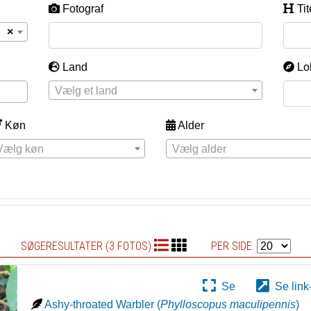
Fotograf
Tit
×
Land
Lo
Vælg et land
Køn
Alder
Vælg køn
Vælg alder
SØGERESULTATER (3 FOTOS)
PER SIDE:
Se
Se link
Ashy-throated Warbler
(
Phylloscopus maculipennis
)