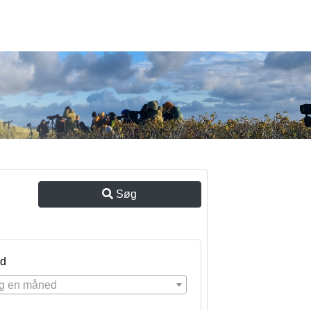
Søg
d
g en måned