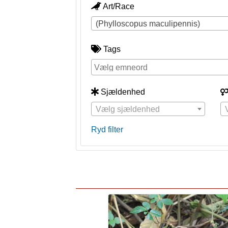
Art/Race
(Phylloscopus maculipennis)
Tags
Sjældenhed
Vælg sjældenhed
Ryd filter