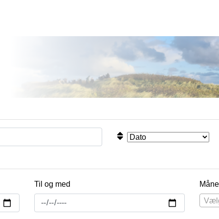
Til og med
Måne
Væl