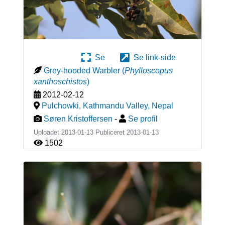
Se
Se link-side
Grey-hooded Warbler
(
Phylloscopus
xanthoschistos
)
2012-02-12
Pulchowki, Kathmandu Valley
,
Nepal
Søren Kristoffersen
-
Se profil
Uploadet 2013-01-13 Publiceret
2013-01-13
1502