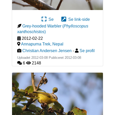
Se
Se link-side
Grey-hooded Warbler
(
Phylloscopus
xanthoschistos
)
2012-02-22
Annapurna Trek
,
Nepal
Christian Andersen Jensen
-
Se profil
Uploadet 2012-03-08 Publiceret
2012-03-08
6
2148