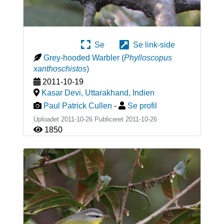
Se
Se link-side
Grey-hooded Warbler
(
Phylloscopus
xanthoschistos
)
2011-10-19
Kasar Devi, Uttarakhand
,
Indien
Paul Patrick Cullen
-
Se profil
Uploadet 2011-10-26 Publiceret
2011-10-26
1850