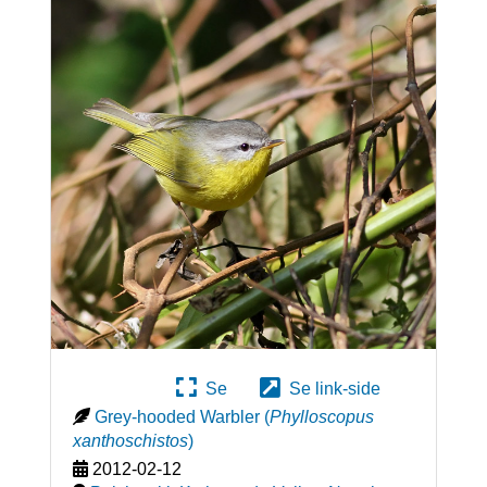
Se
Se link-side
Grey-hooded Warbler
(
Phylloscopus
xanthoschistos
)
2012-02-12