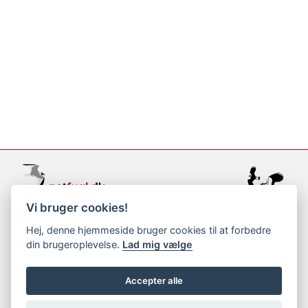
Vi bruger cookies!
support@netfugl.dk
Hej, denne hjemmeside bruger cookies til at forbedre
din brugeroplevelse.
Lad mig vælge
copyright © 2002-2023
Accepter alle