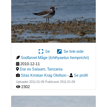
Se
Se link-side
Sodfarvet Måge
(
Ichthyaetus hemprichii
)
2010-12-11
Dar es Salaam
,
Tanzania
Silas Kristian Krag Olofson
-
Se profil
Uploadet 2011-01-09 Publiceret
2011-01-09
2302