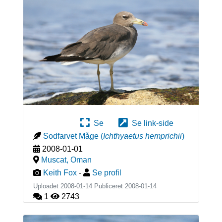
Se
Se link-side
Sodfarvet Måge
(
Ichthyaetus hemprichii
)
2008-01-01
Muscat
,
Oman
Keith Fox
-
Se profil
Uploadet 2008-01-14 Publiceret
2008-01-14
1
2743