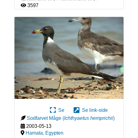
3597
Se
Se link-side
Sodfarvet Måge
(
Ichthyaetus hemprichii
)
2003-05-13
Hamata
,
Egypten