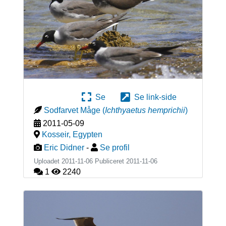
Se
Se link-side
Sodfarvet Måge
(
Ichthyaetus hemprichii
)
2011-05-09
Kosseir
,
Egypten
Eric Didner
-
Se profil
Uploadet 2011-11-06 Publiceret
2011-11-06
1
2240