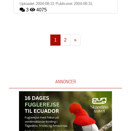
Uploadet 2004-08-31 Publiceret
2004-08-31
3
4075
1
2
»
Næste
ANNONCER