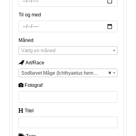
Til og med
Måned
Vælg en måned
Art/Race
×
Sodfarvet Måge (Ichthyaetus hemprichii)
Fotograf
Titel