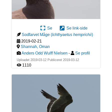
Se
Se link-side
Sodfarvet Måge
(
Ichthyaetus hemprichii
)
2019-02-21
Shannah
,
Oman
Anders Odd Wulff Nielsen
-
Se profil
Uploadet 2019-03-12 Publiceret
2019-03-12
1110