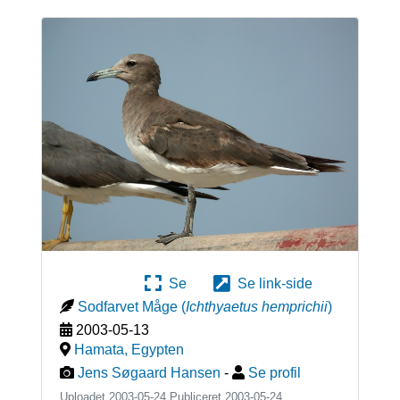
Se
Se link-side
Sodfarvet Måge
(
Ichthyaetus hemprichii
)
2003-05-13
Hamata
,
Egypten
Jens Søgaard Hansen
-
Se profil
Uploadet 2003-05-24 Publiceret
2003-05-24