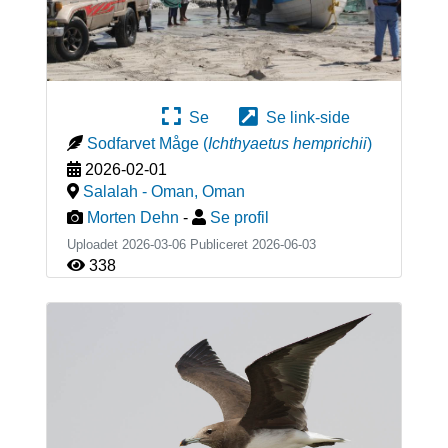
Se
Se link-side
Sodfarvet Måge
(
Ichthyaetus hemprichii
)
2026-02-01
Salalah - Oman
,
Oman
Morten Dehn
-
Se profil
Uploadet 2026-03-06 Publiceret
2026-06-03
338