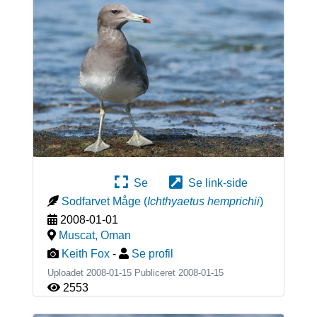
Se
Se link-side
Sodfarvet Måge
(
Ichthyaetus hemprichii
)
2008-01-01
Muscat
,
Oman
Keith Fox
-
Se profil
Uploadet 2008-01-15 Publiceret
2008-01-15
2553