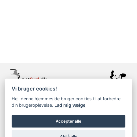
Vi bruger cookies!
support@netfugl.dk
Hej, denne hjemmeside bruger cookies til at forbedre
din brugeroplevelse.
Lad mig vælge
copyright © 2002-2023
Accepter alle
Afslå alle