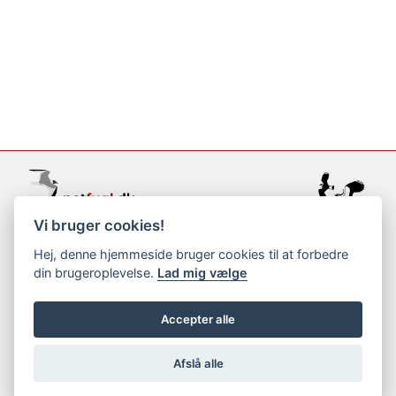
Vi bruger cookies!
support@netfugl.dk
Hej, denne hjemmeside bruger cookies til at forbedre
din brugeroplevelse.
Lad mig vælge
copyright © 2002-2023
Accepter alle
Afslå alle