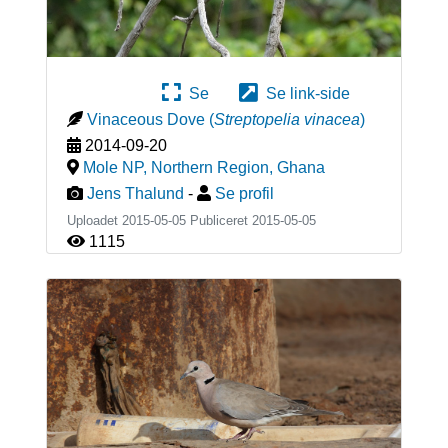
Se
Se link-side
Vinaceous Dove
(
Streptopelia vinacea
)
2014-09-20
Mole NP, Northern Region
,
Ghana
Jens Thalund
-
Se profil
Uploadet 2015-05-05 Publiceret
2015-05-05
1115