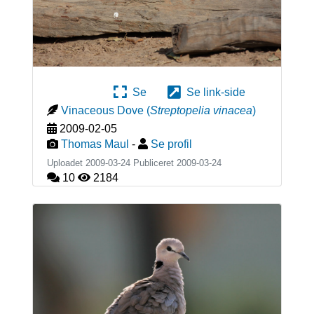
Se
Se link-side
Vinaceous Dove
(
Streptopelia vinacea
)
2009-02-05
Thomas Maul
-
Se profil
Uploadet 2009-03-24 Publiceret
2009-03-24
10
2184