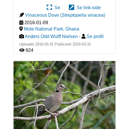
Se
Se link-side
Vinaceous Dove
(
Streptopelia vinacea
)
2016-01-09
Mole National Park
,
Ghana
Anders Odd Wulff Nielsen
-
Se profil
Uploadet 2016-03-31 Publiceret
2016-03-31
924