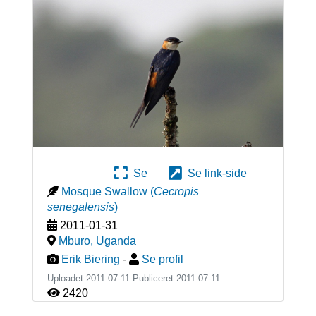
Se
Se link-side
Mosque Swallow
(
Cecropis
senegalensis
)
2011-01-31
Mburo
,
Uganda
Erik Biering
-
Se profil
Uploadet 2011-07-11 Publiceret
2011-07-11
2420