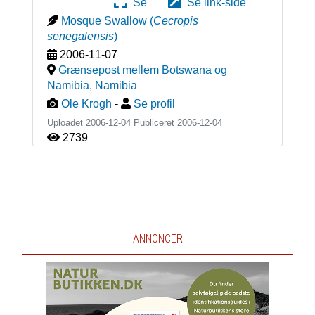
Se
Se link-side
Mosque Swallow
(
Cecropis
senegalensis
)
2006-11-07
Grænsepost mellem Botswana og
Namibia
,
Namibia
Ole Krogh
-
Se profil
Uploadet 2006-12-04 Publiceret
2006-12-04
2739
ANNONCER