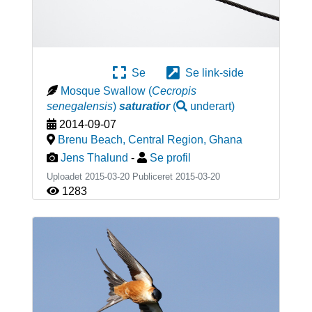
Se
Se link-side
Mosque Swallow
(
Cecropis
senegalensis
)
saturatior
(
underart
)
2014-09-07
Brenu Beach, Central Region
,
Ghana
Jens Thalund
-
Se profil
Uploadet 2015-03-20 Publiceret
2015-03-20
1283