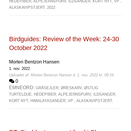
HEDEPIBER,
ALPEJERNSPURV,
ILDSANGER,
KORT NYT,
VP ,
ALASKAVIPSTJERT,
2022
Birdguides: Review of the Week: 24-30
October 2022
Morten Bentzon Hansen
1. nov. 2022
Uploadet af: Morten Bentzon Hansen d. 1. nov. 2022 kl. 09:16
0
EMNEORD:
GRÅSEJLER,
ØRESKARV,
ØSTLIG
TURTELDUE,
HEDEPIBER,
ALPEJERNSPURV,
ILDSANGER,
KORT NYT,
HIMALAYASANGER,
VP ,
ALASKAVIPSTJERT,