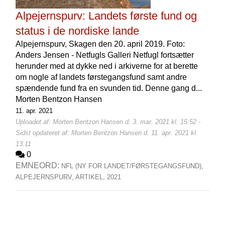
Alpejernspurv: Landets første fund og
status i de nordiske lande
Alpejernspurv, Skagen den 20. april 2019. Foto:
Anders Jensen - Netfugls Galleri Netfugl fortsætter
herunder med at dykke ned i arkiverne for at berette
om nogle af landets førstegangsfund samt andre
spændende fund fra en svunden tid. Denne gang d...
Morten Bentzon Hansen
11. apr. 2021
Uploadet af: Morten Bentzon Hansen d. 3. mar. 2021 kl. 15:52 -
Sidst opdateret af: Morten Bentzon Hansen d. 11. apr. 2021 kl.
13:11
0
EMNEORD:
NFL (NY FOR LANDET/FØRSTEGANGSFUND),
ALPEJERNSPURV,
ARTIKEL,
2021