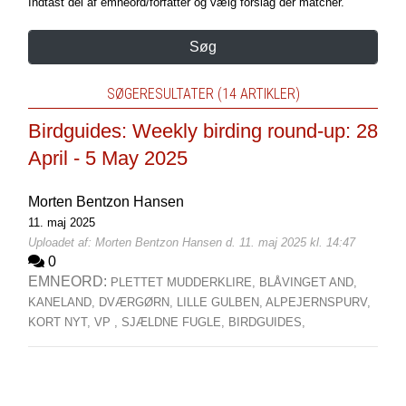
Indtast del af emneord/forfatter og vælg forslag der matcher.
Søg
SØGERESULTATER (14 ARTIKLER)
Birdguides: Weekly birding round-up: 28
April - 5 May 2025
Morten Bentzon Hansen
11. maj 2025
Uploadet af: Morten Bentzon Hansen d. 11. maj 2025 kl. 14:47
0
EMNEORD:
PLETTET MUDDERKLIRE,
BLÅVINGET AND,
KANELAND,
DVÆRGØRN,
LILLE GULBEN,
ALPEJERNSPURV,
KORT NYT,
VP ,
SJÆLDNE FUGLE,
BIRDGUIDES,