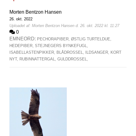
Morten Bentzon Hansen
26. okt. 2022
Uploadet af: Morten Bentzon Hansen d. 26. okt. 2022 kl. 11:27
0
EMNEORD:
PECHORAPIBER,
ØSTLIG TURTELDUE,
HEDEPIBER,
STEJNEGERS BYNKEFUGL,
ISABELLASTENPIKKER,
BLÅDROSSEL,
ILDSANGER,
KORT
NYT,
RUBINNATTERGAL,
GULDDROSSEL,