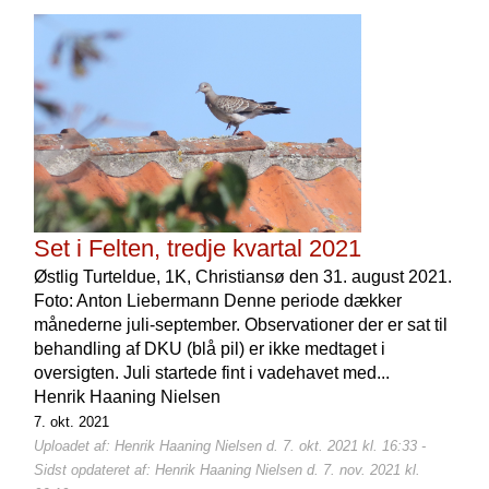
Set i Felten, tredje kvartal 2021
Østlig Turteldue, 1K, Christiansø den 31. august 2021.
Foto: Anton Liebermann Denne periode dækker
månederne juli-september. Observationer der er sat til
behandling af DKU (blå pil) er ikke medtaget i
oversigten. Juli startede fint i vadehavet med...
Henrik Haaning Nielsen
7. okt. 2021
Uploadet af: Henrik Haaning Nielsen d. 7. okt. 2021 kl. 16:33 -
Sidst opdateret af: Henrik Haaning Nielsen d. 7. nov. 2021 kl.