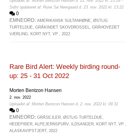
Uploadet af: Morten Bentzon Hansen d. 21. nov. 2022 kl. 23:29 -
Sidst opdateret af: Rune Sø Neergaard d. 23. nov. 2022 kl. 13:22
0
EMNEORD:
AMERIKANSK SULTANHØNE,
ØSTLIG
TURTELDUE,
GRÅKINDET SKOVDROSSEL,
GRÅHOVEDET
VÆRLING,
KORT NYT,
VP ,
2022
Rare Bird Alert: Weekly birding round-
up: 25 - 31 Oct 2022
Morten Bentzon Hansen
2. nov. 2022
Uploadet af: Morten Bentzon Hansen d. 2. nov. 2022 kl. 09:31
0
EMNEORD:
GRÅSEJLER,
ØSTLIG TURTELDUE,
HEDEPIBER,
ALPEJERNSPURV,
ILDSANGER,
KORT NYT,
VP ,
ALASKAVIPSTJERT,
2022