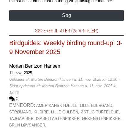
Indtast del af emneord/forfatter og vælg forslag der matcher.
Søg
SØGERESULTATER (25 ARTIKLER)
Birdguides: Weekly birding round-up: 3-
9 November 2025
Morten Bentzon Hansen
11. nov. 2025
Uploadet af: Morten Bentzon Hansen d. 11. nov. 2025 kl. 12:30 -
Sidst opdateret af: Morten Bentzon Hansen d. 11. nov. 2025 kl.
12:46
0
EMNEORD:
AMERIKANSK HJEJLE,
LILLE BJERGAND,
STRØMAND,
KILDIRE,
LILLE GULBEN,
ØSTLIG TURTELDUE,
TAJGAPIBER,
ISABELLASTENPIKKER,
ØRKENSTENPIKKER,
BRUN LØVSANGER,