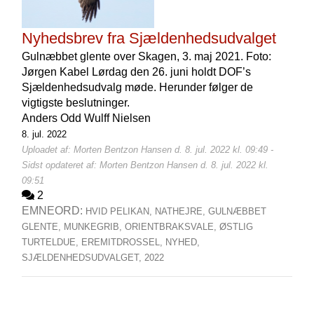
Nyhedsbrev fra Sjældenhedsudvalget
Gulnæbbet glente over Skagen, 3. maj 2021. Foto:
Jørgen Kabel Lørdag den 26. juni holdt DOF’s
Sjældenhedsudvalg møde. Herunder følger de
vigtigste beslutninger.
Anders Odd Wulff Nielsen
8. jul. 2022
Uploadet af: Morten Bentzon Hansen d. 8. jul. 2022 kl. 09:49 -
Sidst opdateret af: Morten Bentzon Hansen d. 8. jul. 2022 kl.
09:51
2
EMNEORD:
HVID PELIKAN,
NATHEJRE,
GULNÆBBET
GLENTE,
MUNKEGRIB,
ORIENTBRAKSVALE,
ØSTLIG
TURTELDUE,
EREMITDROSSEL,
NYHED,
SJÆLDENHEDSUDVALGET,
2022