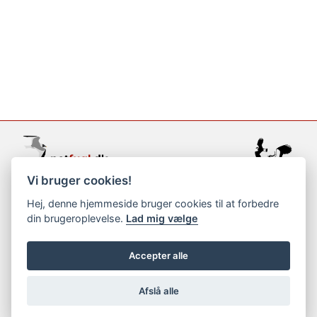
Vi bruger cookies!
support@netfugl.dk
Hej, denne hjemmeside bruger cookies til at forbedre
din brugeroplevelse.
Lad mig vælge
copyright © 2002-2023
Accepter alle
Afslå alle