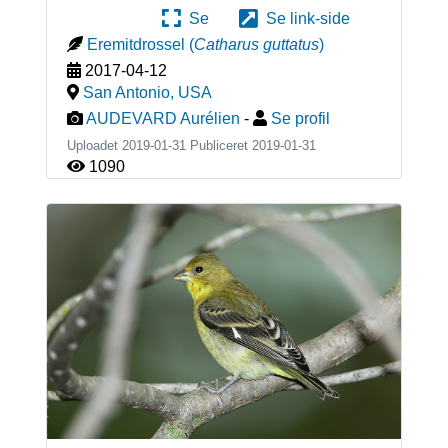
Se
Se link-side
Eremitdrossel
(
Catharus guttatus
)
2017-04-12
San Antonio
,
USA
AUDEVARD Aurélien
-
Se profil
Uploadet 2019-01-31 Publiceret
2019-01-31
1090