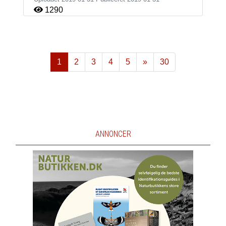
1290
1
2
3
4
5
»
30
Næste
ANNONCER