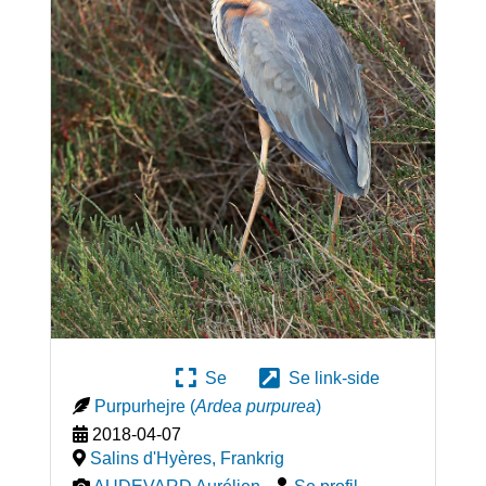
Se
Se link-side
Purpurhejre
(
Ardea purpurea
)
2018-04-07
Salins d'Hyères
,
Frankrig