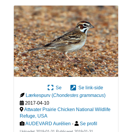
Se
Se link-side
Lærkespurv
(
Chondestes grammacus
)
2017-04-10
Attwater Prairie Chicken National Wildlife
Refuge
,
USA
AUDEVARD Aurélien
-
Se profil
Uploadet 2019-01-31 Publiceret
2019-01-31