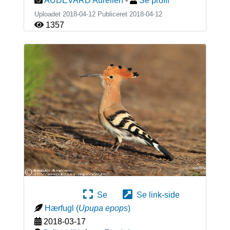
AUDEVARD Aurélien
-
Se profil
Uploadet 2018-04-12 Publiceret
2018-04-12
1357
Se
Se link-side
Hærfugl
(
Upupa epops
)
2018-03-17