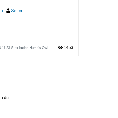
en
-
Se profil
1453
8-11-23
Strix butleri
Hume's Owl
an du