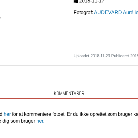
2018-11-17
Fotograf:
AUDEVARD Auréli
)
Uploadet 2018-11-23 Publiceret
201
KOMMENTARER
nd
her
for at kommentere fotoet. Er du ikke oprettet som bruger k
e dig som bruger
her.