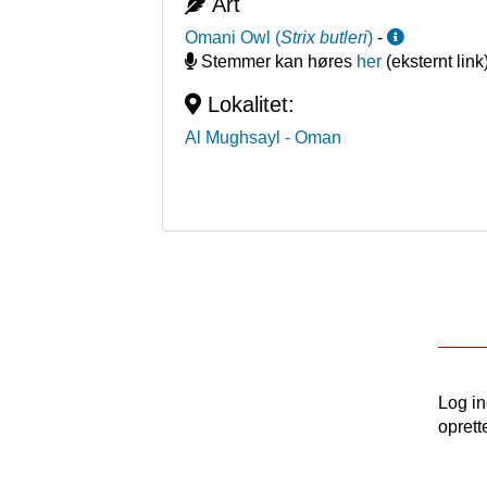
Art
Omani Owl
(
Strix butleri
)
-
Stemmer kan høres
her
(eksternt link
Lokalitet:
Al Mughsayl
- Oman
Log i
oprett