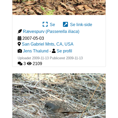
Se
Se link-side
Rævespurv
(
Passerella iliaca
)
2007-05-03
San Gabriel Mnts, CA
,
USA
Jens Thalund
-
Se profil
Uploadet 2009-11-13 Publiceret
2009-11-13
3
2109