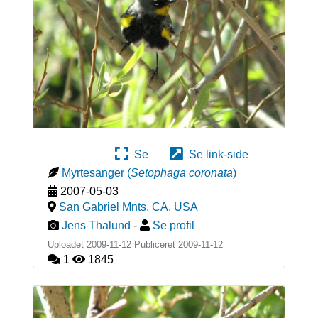
Se
Se link-side
Myrtesanger
(
Setophaga coronata
)
2007-05-03
San Gabriel Mnts, CA
,
USA
Jens Thalund
-
Se profil
Uploadet 2009-11-12 Publiceret
2009-11-12
1
1845