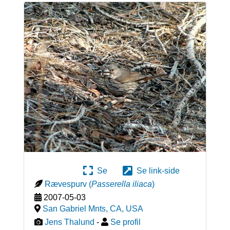
Se
Se link-side
Rævespurv
(
Passerella iliaca
)
2007-05-03
San Gabriel Mnts, CA
,
USA
Jens Thalund
-
Se profil