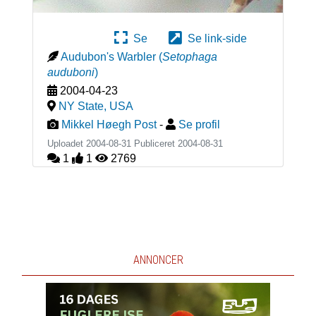
Se
Se link-side
Audubon's Warbler
(
Setophaga
auduboni
)
2004-04-23
NY State
,
USA
Mikkel Høegh Post
-
Se profil
Uploadet 2004-08-31 Publiceret
2004-08-31
1
1
2769
ANNONCER