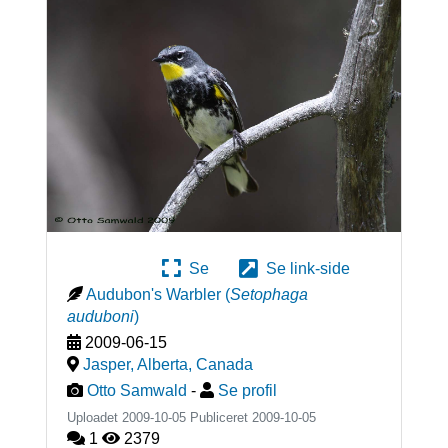
Se
Se link-side
Audubon's Warbler
(
Setophaga
auduboni
)
2009-06-15
Jasper, Alberta
,
Canada
Otto Samwald
-
Se profil
Uploadet 2009-10-05 Publiceret
2009-10-05
1
2379