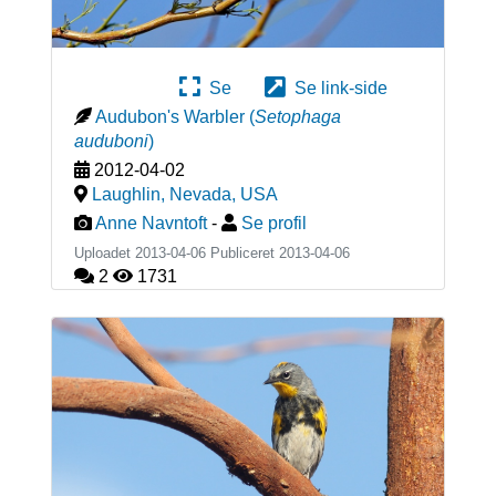
Se
Se link-side
Audubon's Warbler
(
Setophaga
auduboni
)
2012-04-02
Laughlin, Nevada
,
USA
Anne Navntoft
-
Se profil
Uploadet 2013-04-06 Publiceret
2013-04-06
2
1731