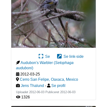
Se
Se link-side
Audubon's Warbler
(
Setophaga
auduboni
)
2012-03-25
Cerro San Felipe, Oaxaca
,
Mexico
Jens Thalund
-
Se profil
Uploadet 2012-06-03 Publiceret
2012-06-03
1326