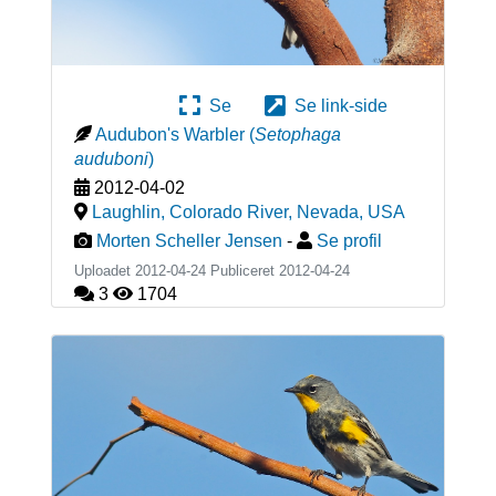
Se
Se link-side
Audubon's Warbler
(
Setophaga
auduboni
)
2012-04-02
Laughlin, Colorado River, Nevada
,
USA
Morten Scheller Jensen
-
Se profil
Uploadet 2012-04-24 Publiceret
2012-04-24
3
1704