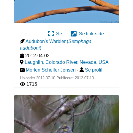
Se
Se link-side
Audubon's Warbler
(
Setophaga
auduboni
)
2012-04-02
Laughlin, Colorado River, Nevada
,
USA
Morten Scheller Jensen
-
Se profil
Uploadet 2012-07-10 Publiceret
2012-07-10
1715