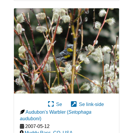
Se
Se link-side
Audubon's Warbler
(
Setophaga
auduboni
)
2007-05-12
Muddy Pass, CO
,
USA