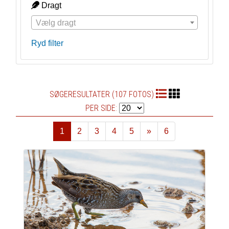
Dragt
Vælg dragt
Ryd filter
SØGERESULTATER (107 FOTOS)
PER SIDE:
1
2
3
4
5
»
6
Næste