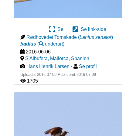
Se
Se link-side
Rødhovedet Tornskade
(
Lanius senator
)
badius
(
underart
)
2016-06-06
S'Albufera, Mallorca
,
Spanien
Hans Henrik Larsen
-
Se profil
Uploadet 2016-07-09 Publiceret
2016-07-09
1705