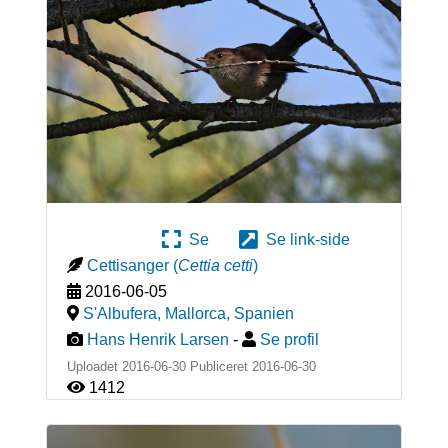
Se
Se link-side
Cettisanger
(
Cettia cetti
)
2016-06-05
S'Albufera, Mallorca
,
Spanien
Hans Henrik Larsen
-
Se profil
Uploadet 2016-06-30 Publiceret
2016-06-30
1412