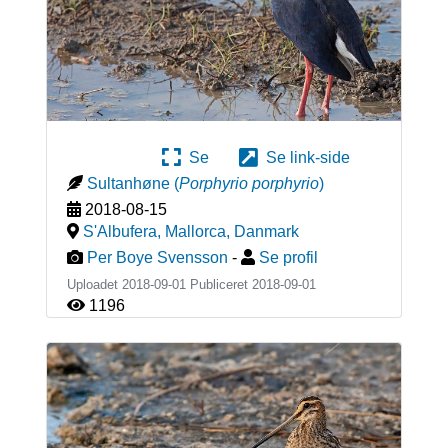
Se
Se link-side
Sultanhøne
(
Porphyrio porphyrio
)
2018-08-15
S'Albufera, Mallorca
,
Danmark
Per Boye Svensson
-
Se profil
Uploadet 2018-09-01 Publiceret
2018-09-01
1196