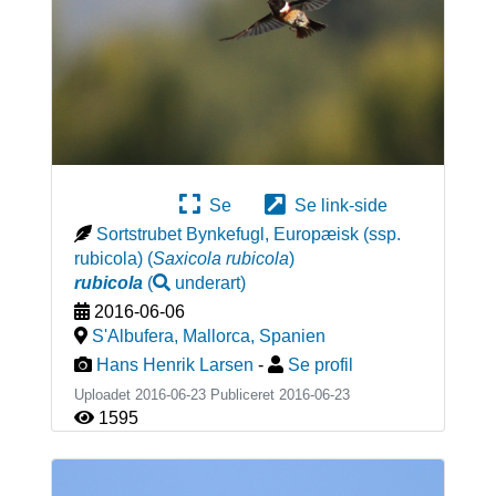
Se
Se link-side
Sortstrubet Bynkefugl, Europæisk (ssp.
rubicola)
(
Saxicola rubicola
)
rubicola
(
underart
)
2016-06-06
S'Albufera, Mallorca
,
Spanien
Hans Henrik Larsen
-
Se profil
Uploadet 2016-06-23 Publiceret
2016-06-23
1595