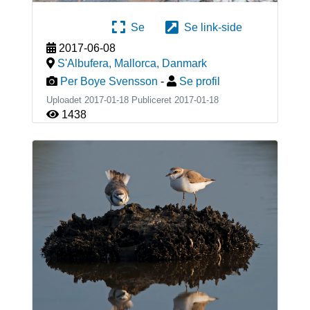
Se
Se link-side
2017-06-08
S'Albufera, Mallorca
,
Danmark
Per Boye Svensson
-
Se profil
Uploadet 2017-01-18 Publiceret
2017-01-18
1438