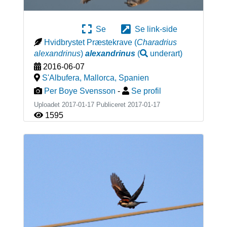
Se
Se link-side
Hvidbrystet Præstekrave
(
Charadrius
alexandrinus
)
alexandrinus
(
underart
)
2016-06-07
S'Albufera, Mallorca
,
Spanien
Per Boye Svensson
-
Se profil
Uploadet 2017-01-17 Publiceret
2017-01-17
1595