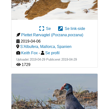
Se
Se link-side
Plettet Rørvagtel
(
Porzana porzana
)
2019-04-06
S'Albufera, Mallorca
,
Spanien
Keith Fox
-
Se profil
Uploadet 2019-04-29 Publiceret
2019-04-29
1729