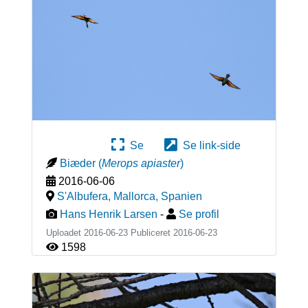
Se
Se link-side
Biæder
(
Merops apiaster
)
2016-06-06
S'Albufera, Mallorca
,
Spanien
Hans Henrik Larsen
-
Se profil
Uploadet 2016-06-23 Publiceret
2016-06-23
1598