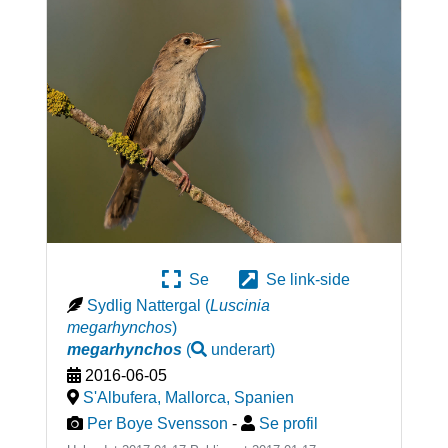
Se
Se link-side
Sydlig Nattergal
(
Luscinia
megarhynchos
)
megarhynchos
(
underart
)
2016-06-05
S'Albufera, Mallorca
,
Spanien
Per Boye Svensson
-
Se profil