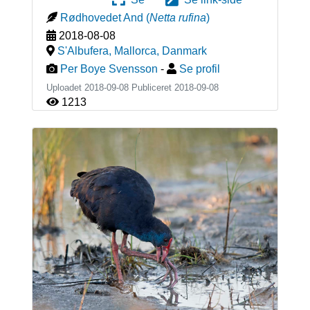
Rødhovedet And
(
Netta rufina
)
2018-08-08
S'Albufera, Mallorca
,
Danmark
Per Boye Svensson
-
Se profil
Uploadet 2018-09-08 Publiceret
2018-09-08
1213