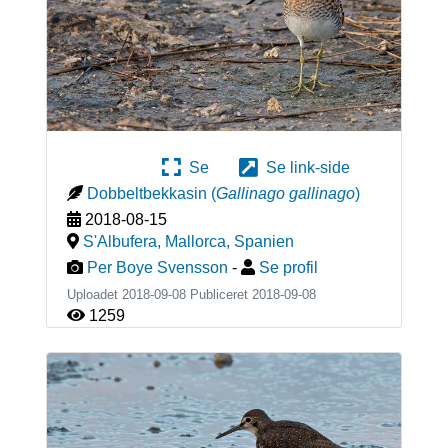
Se
Se link-side
Dobbeltbekkasin
(
Gallinago gallinago
)
2018-08-15
S'Albufera, Mallorca
,
Spanien
Per Boye Svensson
-
Se profil
Uploadet 2018-09-08 Publiceret
2018-09-08
1259