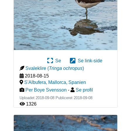
Se
Se link-side
Svaleklire
(
Tringa ochropus
)
2018-08-15
S'Albufera, Mallorca
,
Spanien
Per Boye Svensson
-
Se profil
Uploadet 2018-09-08 Publiceret
2018-09-08
1326