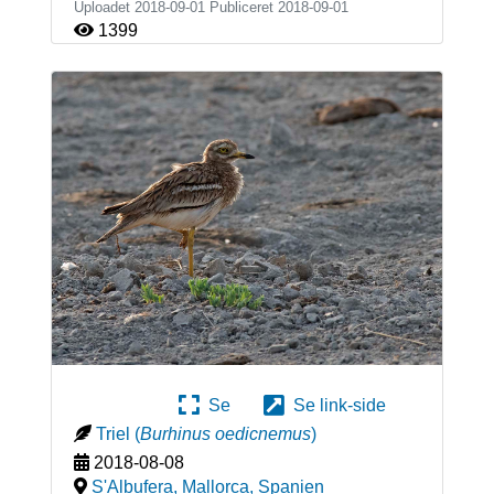
Uploadet 2018-09-01 Publiceret
2018-09-01
1399
Se
Se link-side
Triel
(
Burhinus oedicnemus
)
2018-08-08
S'Albufera, Mallorca
,
Spanien