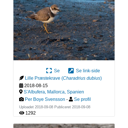
Se
Se link-side
Lille Præstekrave
(
Charadrius dubius
)
2018-08-15
S'Albufera, Mallorca
,
Spanien
Per Boye Svensson
-
Se profil
Uploadet 2018-09-08 Publiceret
2018-09-08
1292