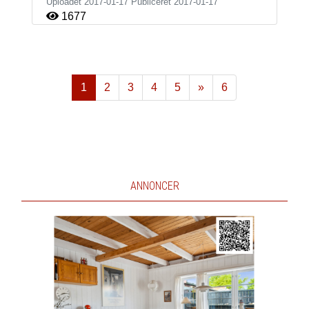
Uploadet 2017-01-17 Publiceret
2017-01-17
1677
1
2
3
4
5
»
6
Næste
ANNONCER