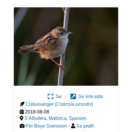
Se
Se link-side
Cistussanger
(
Cisticola juncidis
)
2018-08-08
S'Albufera, Mallorca
,
Spanien
Per Boye Svensson
-
Se profil