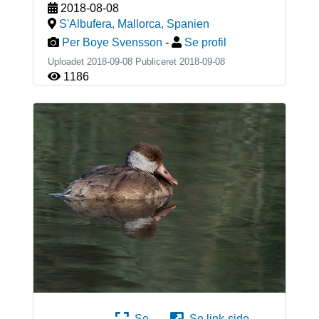
2018-08-08
S'Albufera, Mallorca
,
Spanien
Per Boye Svensson
-
Se profil
Uploadet 2018-09-08 Publiceret
2018-09-08
1186
Se
Se link-side