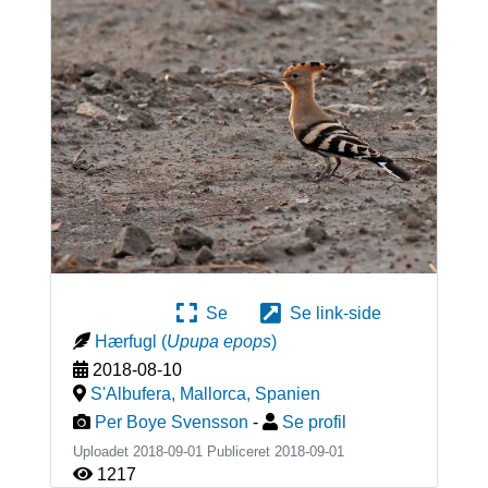
Se
Se link-side
Hærfugl
(
Upupa epops
)
2018-08-10
S'Albufera, Mallorca
,
Spanien
Per Boye Svensson
-
Se profil
Uploadet 2018-09-01 Publiceret
2018-09-01
1217