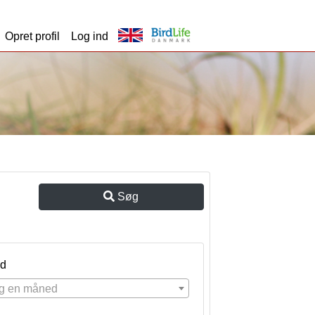
Opret profil
Log ind
Søg
d
g en måned