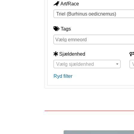
Art/Race
Triel (Burhinus oedicnemus)
Tags
Sjældenhed
Vælg sjældenhed
Ryd filter