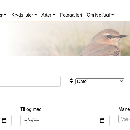
er
Krydslister
Arter
Fotogalleri
Om Netfugl
Til og med
Måne
Væl