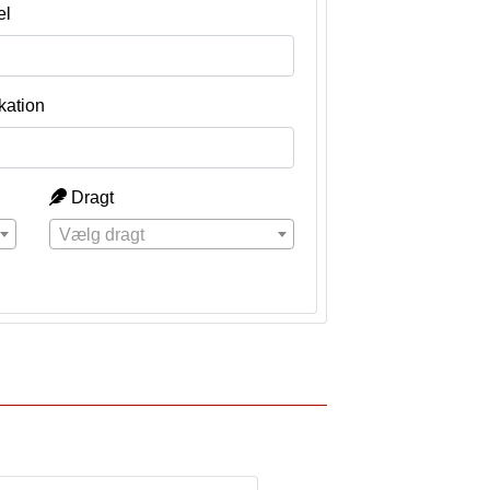
el
kation
Dragt
Vælg dragt