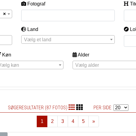
Fotograf
Tit
×
Land
Lo
Vælg et land
Køn
Alder
Vælg køn
Vælg alder
SØGERESULTATER (87 FOTOS)
PER SIDE:
1
2
3
4
5
»
Næste