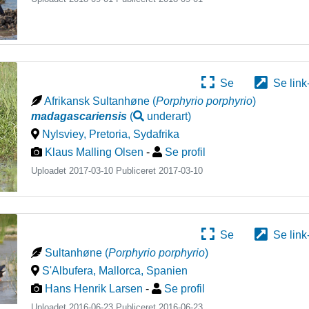
Se
Se link
Afrikansk Sultanhøne
(
Porphyrio porphyrio
)
madagascariensis
(
underart
)
Nylsviey, Pretoria
,
Sydafrika
Klaus Malling Olsen
-
Se profil
Uploadet 2017-03-10 Publiceret
2017-03-10
Se
Se link
Sultanhøne
(
Porphyrio porphyrio
)
S'Albufera, Mallorca
,
Spanien
Hans Henrik Larsen
-
Se profil
Uploadet 2016-06-23 Publiceret
2016-06-23