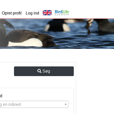
Opret profil
Log ind
Søg
d
g en måned