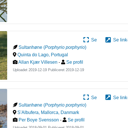
Se
Se link
Sultanhøne
(
Porphyrio porphyrio
)
Quinta do Lago
,
Portugal
Allan Kjær Villesen
-
Se profil
Uploadet 2019-12-19 Publiceret
2019-12-19
Se
Se link
Sultanhøne
(
Porphyrio porphyrio
)
S'Albufera, Mallorca
,
Danmark
Per Boye Svensson
-
Se profil
Uploadet 2018-09-01 Publiceret
2018-09-01