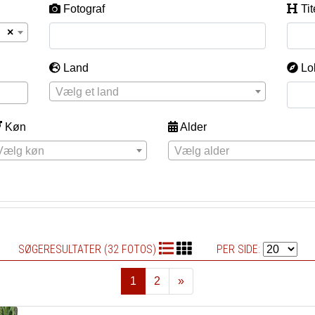
Fotograf
Tit
×
Land
Lo
Vælg et land
Køn
Alder
Vælg køn
Vælg alder
SØGERESULTATER (32 FOTOS)
PER SIDE:
1
2
»
Næste