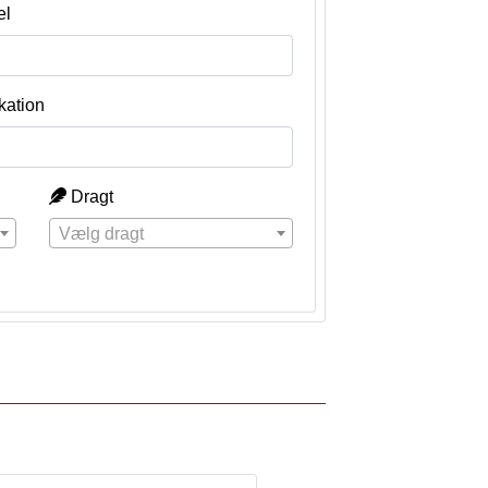
el
kation
Dragt
Vælg dragt