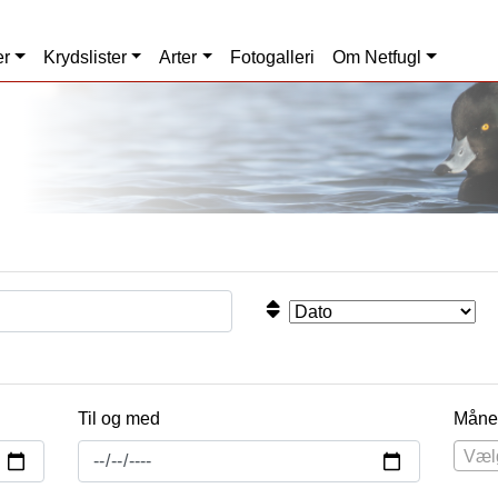
er
Krydslister
Arter
Fotogalleri
Om Netfugl
Til og med
Måne
Væl