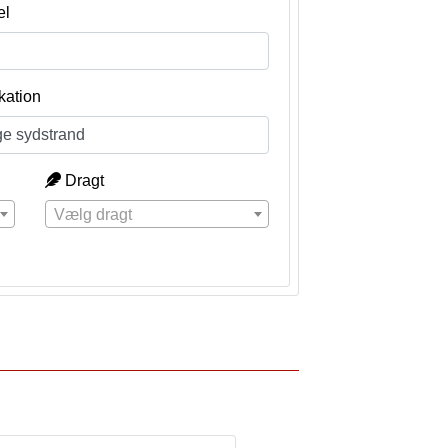
el
kation
Dragt
Vælg dragt