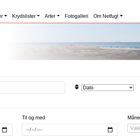
er
Krydslister
Arter
Fotogalleri
Om Netfugl
Til og med
Måne
Væl