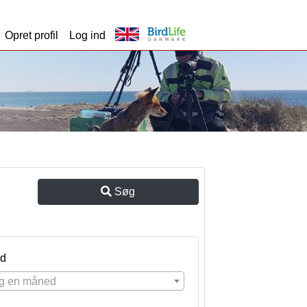
Opret profil
Log ind
Søg
d
g en måned