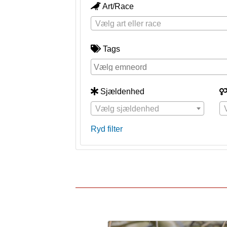
Art/Race
Vælg art eller race
Tags
Sjældenhed
Vælg sjældenhed
Ryd filter