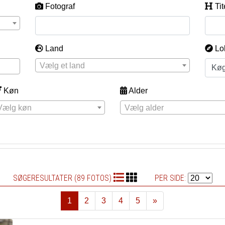
Fotograf
Tit
Land
Lo
Vælg et land
Køn
Alder
Vælg køn
Vælg alder
SØGERESULTATER (89 FOTOS)
PER SIDE:
1
2
3
4
5
»
Næste