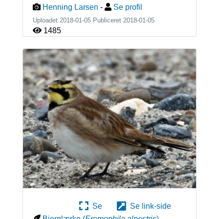
Henning Larsen
-
Se profil
Uploadet 2018-01-05 Publiceret
2018-01-05
1485
Se
Se link-side
Bjerglærke
(
Eremophila alpestris
)