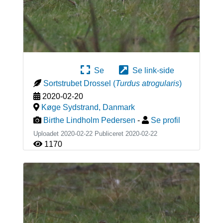
Se
Se link-side
Sortstrubet Drossel
(
Turdus atrogularis
)
2020-02-20
Køge Sydstrand
,
Danmark
Birthe Lindholm Pedersen
-
Se profil
Uploadet 2020-02-22 Publiceret
2020-02-22
1170