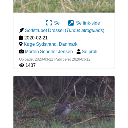
Se
Se link-side
Sortstrubet Drossel
(
Turdus atrogularis
)
2020-02-21
Køge Sydstrand
,
Danmark
Morten Scheller Jensen
-
Se profil
Uploadet 2020-03-12 Publiceret
2020-03-12
1437