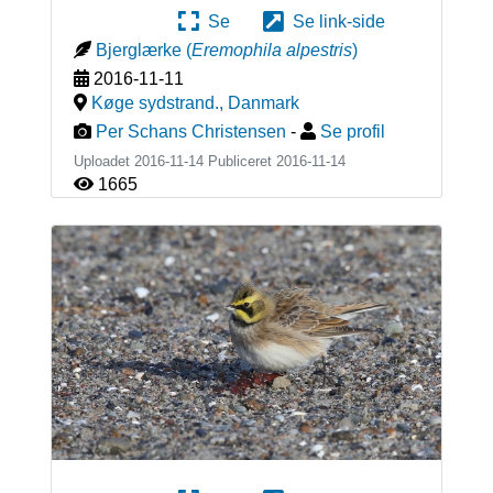
Se
Se link-side
Bjerglærke
(
Eremophila alpestris
)
2016-11-11
Køge sydstrand.
,
Danmark
Per Schans Christensen
-
Se profil
Uploadet 2016-11-14 Publiceret
2016-11-14
1665