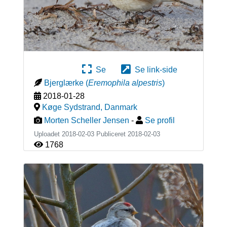
Se
Se link-side
Bjerglærke
(
Eremophila alpestris
)
2018-01-28
Køge Sydstrand
,
Danmark
Morten Scheller Jensen
-
Se profil
Uploadet 2018-02-03 Publiceret
2018-02-03
1768