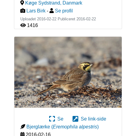
Køge Sydstrand
,
Danmark
Lars Birk
-
Se profil
Uploadet 2016-02-22 Publiceret
2016-02-22
1416
Se
Se link-side
Bjerglærke
(
Eremophila alpestris
)
2016-02-16