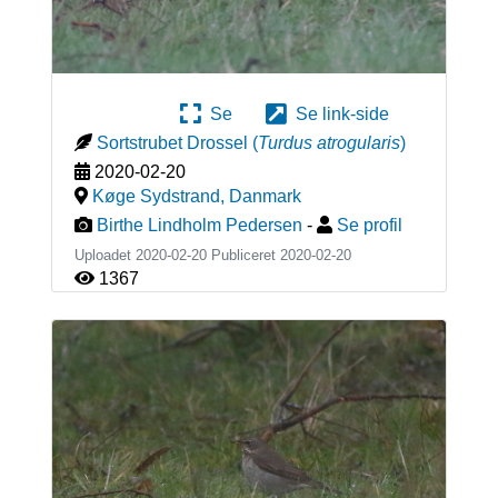
Se
Se link-side
Sortstrubet Drossel
(
Turdus atrogularis
)
2020-02-20
Køge Sydstrand
,
Danmark
Birthe Lindholm Pedersen
-
Se profil
Uploadet 2020-02-20 Publiceret
2020-02-20
1367