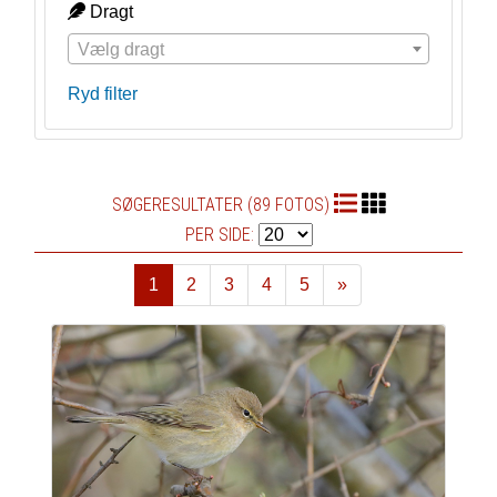
Dragt
Vælg dragt
Ryd filter
SØGERESULTATER (89 FOTOS)
PER SIDE:
1
2
3
4
5
»
Næste