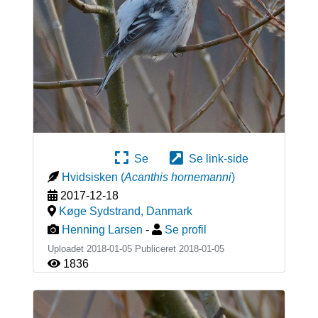
Se
Se link-side
Hvidsisken
(
Acanthis hornemanni
)
2017-12-18
Køge Sydstrand
,
Danmark
Henning Larsen
-
Se profil
Uploadet 2018-01-05 Publiceret
2018-01-05
1836