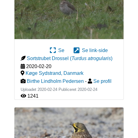
Se
Se link-side
Sortstrubet Drossel
(
Turdus atrogularis
)
2020-02-20
Køge Sydstrand
,
Danmark
Birthe Lindholm Pedersen
-
Se profil
Uploadet 2020-02-24 Publiceret
2020-02-24
1241