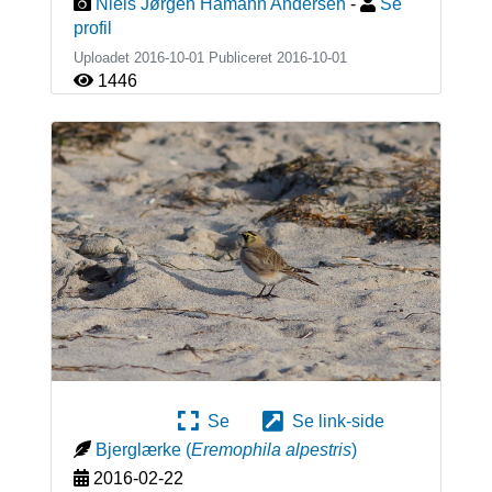
Niels Jørgen Hamann Andersen
-
Se
profil
Uploadet 2016-10-01 Publiceret
2016-10-01
1446
Se
Se link-side
Bjerglærke
(
Eremophila alpestris
)
2016-02-22