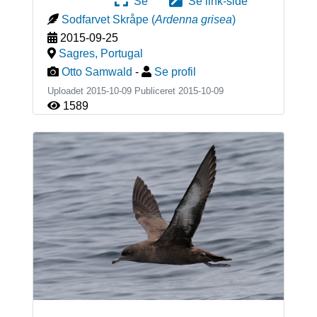
Se
Se link-side
Sodfarvet Skråpe
(
Ardenna grisea
)
2015-09-25
Sagres
,
Portugal
Otto Samwald
-
Se profil
Uploadet 2015-10-09 Publiceret
2015-10-09
1589