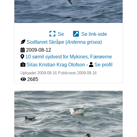
Se
Se link-side
Sodfarvet Skråpe
(
Ardenna grisea
)
2009-08-12
10 sømil sydvest for Mykines
,
Færøerne
Silas Kristian Krag Olofson
-
Se profil
Uploadet 2009-08-16 Publiceret
2009-08-16
2685