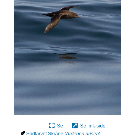
Se
Se link-side
Sodfarvet Skråpe
(
Ardenna grisea
)