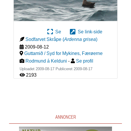
Se
Se link-side
Sodfarvet Skråpe
(
Ardenna grisea
)
2009-08-12
Guttamið / Syd for Mykines
,
Færøerne
Rodmund á Kelduni
-
Se profil
Uploadet 2009-08-17 Publiceret
2009-08-17
2193
ANNONCER