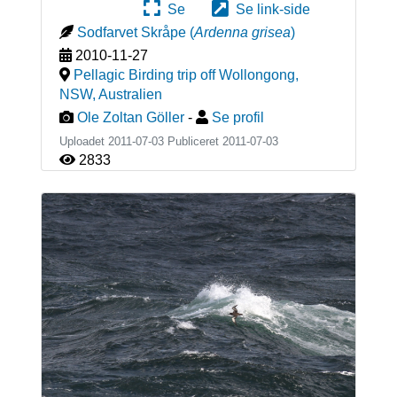
Se
Se link-side
Sodfarvet Skråpe
(
Ardenna grisea
)
2010-11-27
Pellagic Birding trip off Wollongong,
NSW
,
Australien
Ole Zoltan Göller
-
Se profil
Uploadet 2011-07-03 Publiceret
2011-07-03
2833