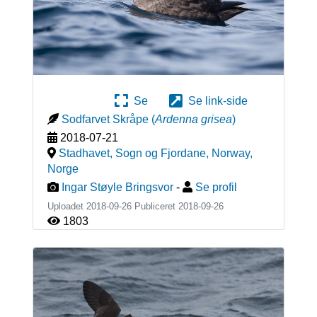
Se
Se link-side
Sodfarvet Skråpe
(
Ardenna grisea
)
2018-07-21
Stadhavet, Sogn og Fjordane, Norway
,
Norge
Ingar Støyle Bringsvor
-
Se profil
Uploadet 2018-09-26 Publiceret
2018-09-26
1803