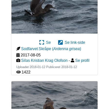
Se
Se link-side
Sodfarvet Skråpe
(
Ardenna grisea
)
2017-08-05
Silas Kristian Krag Olofson
-
Se profil
Uploadet 2018-01-12 Publiceret
2018-01-12
1422