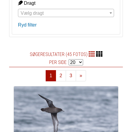
Dragt
Vælg dragt
Ryd filter
SØGERESULTATER (45 FOTOS)
PER SIDE:
1
2
3
»
Næste