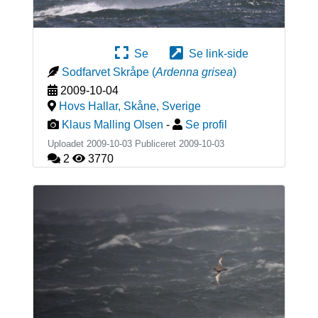
Se
Se link-side
Sodfarvet Skråpe
(
Ardenna grisea
)
2009-10-04
Hovs Hallar, Skåne
,
Sverige
Klaus Malling Olsen
-
Se profil
Uploadet 2009-10-03 Publiceret
2009-10-03
2
3770