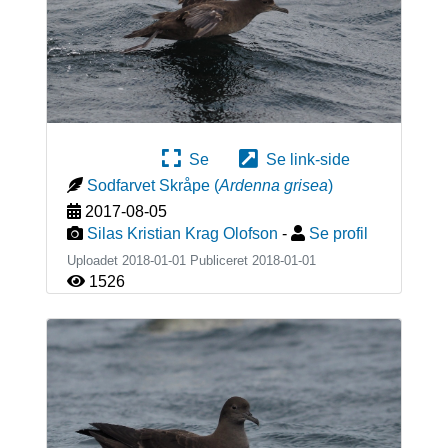
Se
Se link-side
Sodfarvet Skråpe
(
Ardenna grisea
)
2017-08-05
Silas Kristian Krag Olofson
-
Se profil
Uploadet 2018-01-01 Publiceret
2018-01-01
1526