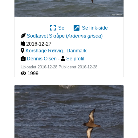
Se
Se link-side
Sodfarvet Skråpe
(
Ardenna grisea
)
2016-12-27
Korshage Rørvig.
,
Danmark
Dennis Olsen
-
Se profil
Uploadet 2016-12-28 Publiceret
2016-12-28
1999