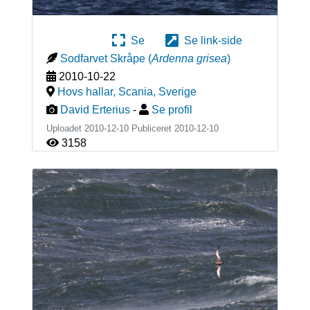
Se
Se link-side
Sodfarvet Skråpe
(
Ardenna grisea
)
2010-10-22
Hovs hallar, Scania
,
Sverige
David Erterius
-
Se profil
Uploadet 2010-12-10 Publiceret
2010-12-10
3158