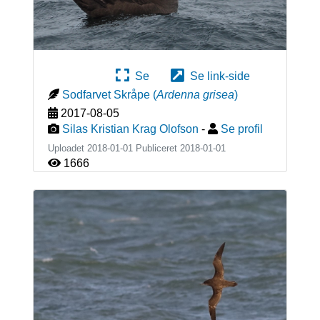
Se
Se link-side
Sodfarvet Skråpe
(
Ardenna grisea
)
2017-08-05
Silas Kristian Krag Olofson
-
Se profil
Uploadet 2018-01-01 Publiceret
2018-01-01
1666