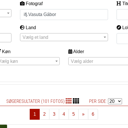
Fotograf
Tit
Land
Lo
Vælg et land
Køn
Alder
Vælg køn
Vælg alder
SØGERESULTATER (101 FOTOS)
PER SIDE:
1
2
3
4
5
»
6
Næste