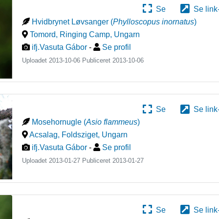
Se
Se link
Hvidbrynet Løvsanger
(
Phylloscopus inornatus
)
Tomord, Ringing Camp
,
Ungarn
ifj.Vasuta Gábor
-
Se profil
Uploadet 2013-10-06 Publiceret
2013-10-06
Se
Se link
Mosehornugle
(
Asio flammeus
)
Acsalag, Foldsziget
,
Ungarn
ifj.Vasuta Gábor
-
Se profil
Uploadet 2013-01-27 Publiceret
2013-01-27
Se
Se link