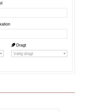
el
kation
Dragt
Vælg dragt