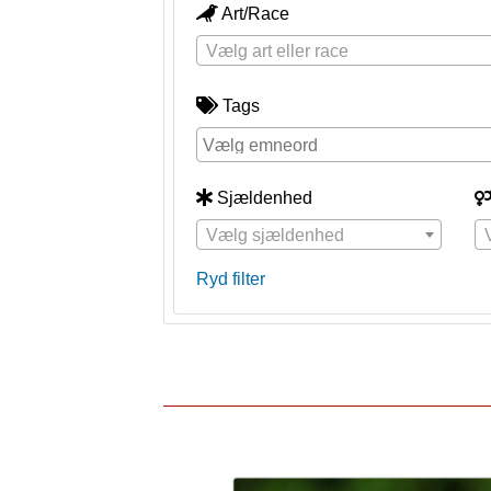
Art/Race
Vælg art eller race
Tags
Sjældenhed
Vælg sjældenhed
Ryd filter