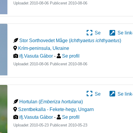
Uploadet 2010-08-06 Publiceret
2010-08-06
Se
Se link
Stor Sorthovedet Måge
(
Ichthyaetus ichthyaetus
)
Krím-peninsula
,
Ukraine
ifj.Vasuta Gábor
-
Se profil
Uploadet 2010-08-06 Publiceret
2010-08-06
Se
Se link
Hortulan
(
Emberiza hortulana
)
Szentbekalla - Fekete-hegy
,
Ungarn
ifj.Vasuta Gábor
-
Se profil
Uploadet 2010-05-23 Publiceret
2010-05-23