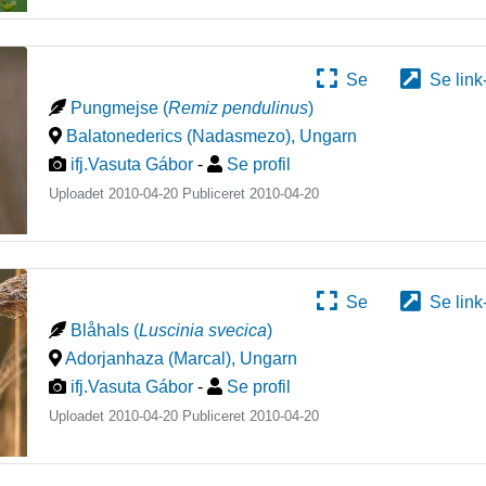
Se
Se link
Pungmejse
(
Remiz pendulinus
)
Balatonederics (Nadasmezo)
,
Ungarn
ifj.Vasuta Gábor
-
Se profil
Uploadet 2010-04-20 Publiceret
2010-04-20
Se
Se link
Blåhals
(
Luscinia svecica
)
Adorjanhaza (Marcal)
,
Ungarn
ifj.Vasuta Gábor
-
Se profil
Uploadet 2010-04-20 Publiceret
2010-04-20