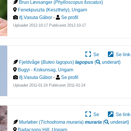
Brun Løvsanger
(
Phylloscopus fuscatus
)
Fenekpuszta (Keszthely)
,
Ungarn
ifj.Vasuta Gábor
-
Se profil
Uploadet 2012-10-17 Publiceret
2012-10-17
Se
Se link
Fjeldvåge
(
Buteo lagopus
)
lagopus
(
underart
)
Bugyi - Kiskunsag
,
Ungarn
ifj.Vasuta Gábor
-
Se profil
Uploadet 2011-01-24 Publiceret
2011-01-24
Se
Se link
Murløber
(
Tichodroma muraria
)
muraria
(
underart
)
Badacsony Hill
,
Ungarn