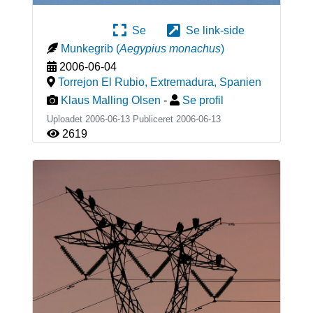
Se
Se link-side
Munkegrib
(
Aegypius monachus
)
2006-06-04
Torrejon El Rubio, Extremadura
,
Spanien
Klaus Malling Olsen
-
Se profil
Uploadet 2006-06-13 Publiceret
2006-06-13
2619