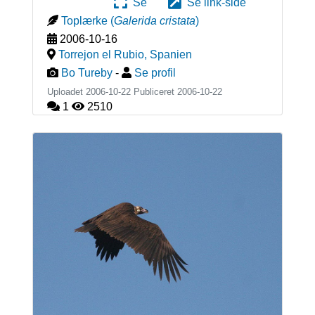
Se
Se link-side
Toplærke
(
Galerida cristata
)
2006-10-16
Torrejon el Rubio
,
Spanien
Bo Tureby
-
Se profil
Uploadet 2006-10-22 Publiceret
2006-10-22
1
2510