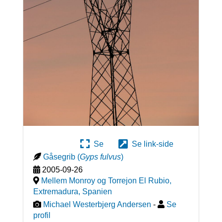
Se
Se link-side
Gåsegrib
(
Gyps fulvus
)
2005-09-26
Mellem Monroy og Torrejon El Rubio,
Extremadura
,
Spanien
Michael Westerbjerg Andersen
-
Se
profil