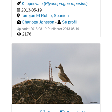
Klippesvale
(
Ptyonoprogne rupestris
)
2013-05-19
Torrejon El Rubio
,
Spanien
Charlotte Jønsson
-
Se profil
Uploadet 2013-08-19 Publiceret
2013-08-19
2176