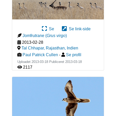
Se
Se link-side
Jomfrutrane
(
Grus virgo
)
2013-02-28
Tal Chhapar, Rajasthan
,
Indien
Paul Patrick Cullen
-
Se profil
Uploadet 2013-03-18 Publiceret
2013-03-18
2117