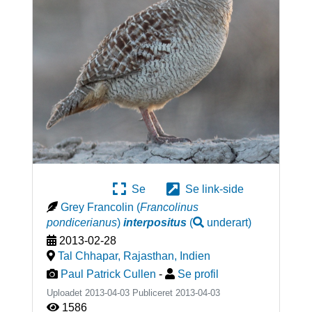
Se
Se link-side
Grey Francolin
(
Francolinus
pondicerianus
)
interpositus
(
underart
)
2013-02-28
Tal Chhapar, Rajasthan
,
Indien
Paul Patrick Cullen
-
Se profil
Uploadet 2013-04-03 Publiceret
2013-04-03
1586