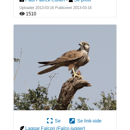
Uploadet 2013-03-16 Publiceret
2013-03-16
1510
Se
Se link-side
Laggar Falcon
(
Falco jugger
)