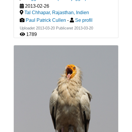
2013-02-26
Tal Chhapar, Rajasthan
,
Indien
Paul Patrick Cullen
-
Se profil
Uploadet 2013-03-20 Publiceret
2013-03-20
1789