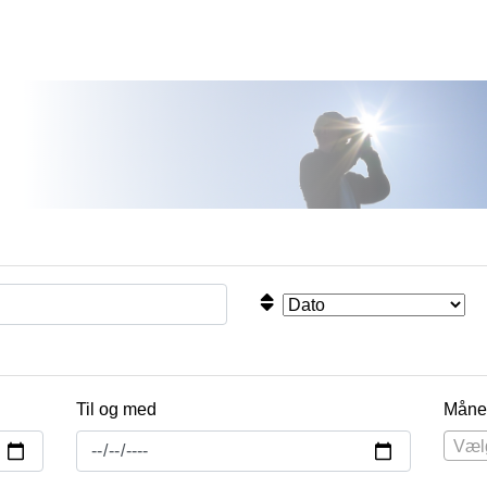
Til og med
Måne
Væl