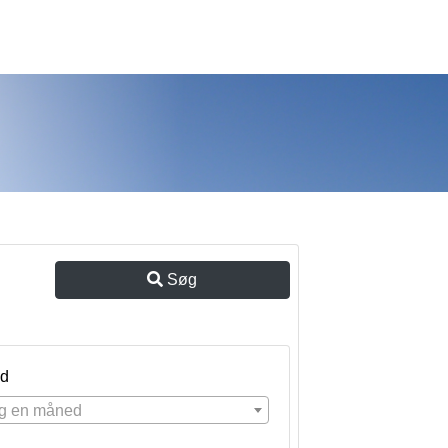
Søg
d
g en måned