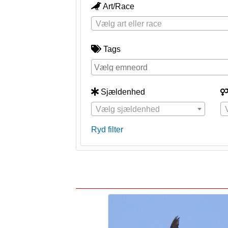
Art/Race
Vælg art eller race
Tags
Sjældenhed
Vælg sjældenhed
Ryd filter