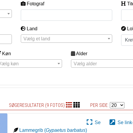
Fotograf
Tit
Land
Lo
Vælg et land
Køn
Alder
Vælg køn
Vælg alder
SØGERESULTATER (9 FOTOS)
PER SIDE:
Se
Se link
Lammegrib
(
Gypaetus barbatus
)