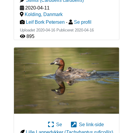
Stillits
(
Carduelis carduelis
)
2020-04-11
Kolding
,
Danmark
Leif Bork Petersen
-
Se profil
Uploadet 2020-04-16 Publiceret
2020-04-16
895
Se
Se link-side
Lille Lappedykker
(
Tachybaptus ruficollis
)