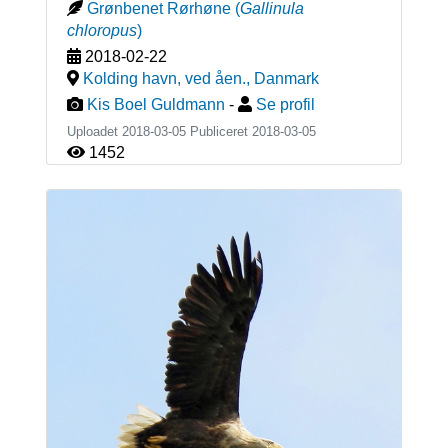
Grønbenet Rørhøne
(
Gallinula
chloropus
)
2018-02-22
Kolding havn, ved åen.
,
Danmark
Kis Boel Guldmann
-
Se profil
Uploadet 2018-03-05 Publiceret
2018-03-05
1452