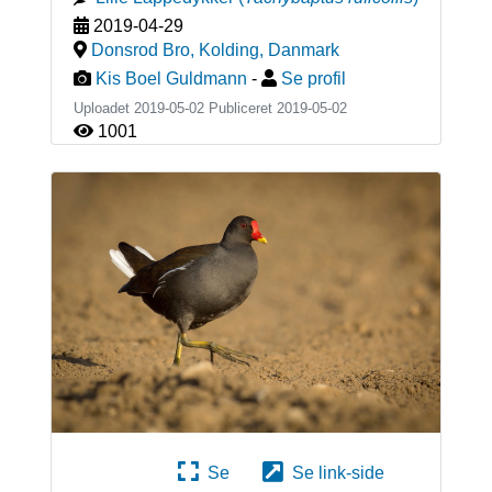
2019-04-29
Donsrod Bro, Kolding
,
Danmark
Kis Boel Guldmann
-
Se profil
Uploadet 2019-05-02 Publiceret
2019-05-02
1001
Se
Se link-side