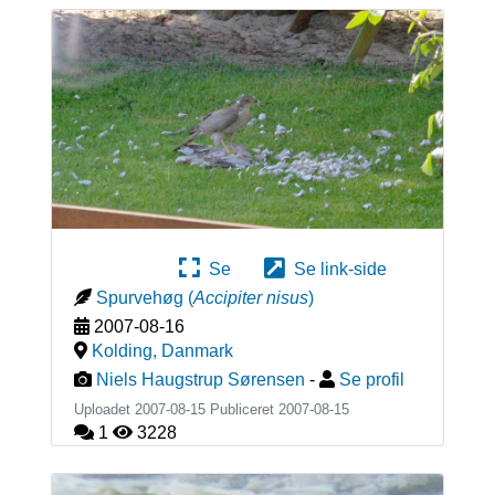
Se
Se link-side
Spurvehøg
(
Accipiter nisus
)
2007-08-16
Kolding
,
Danmark
Niels Haugstrup Sørensen
-
Se profil
Uploadet 2007-08-15 Publiceret
2007-08-15
1
3228