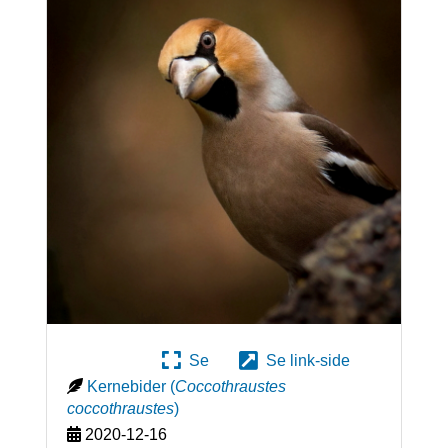
Se
Se link-side
Kernebider
(
Coccothraustes
coccothraustes
)
2020-12-16