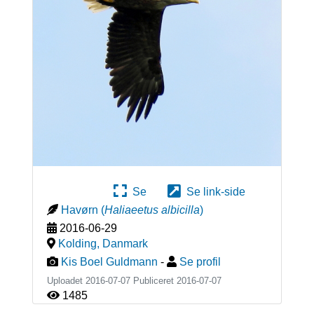
Se
Se link-side
Havørn
(
Haliaeetus albicilla
)
2016-06-29
Kolding
,
Danmark
Kis Boel Guldmann
-
Se profil
Uploadet 2016-07-07 Publiceret
2016-07-07
1485