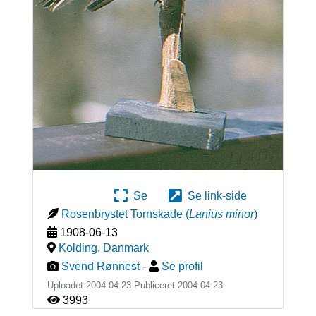
Se
Se link-side
Rosenbrystet Tornskade
(
Lanius minor
)
1908-06-13
Kolding
,
Danmark
Svend Rønnest
-
Se profil
Uploadet 2004-04-23 Publiceret
2004-04-23
3993