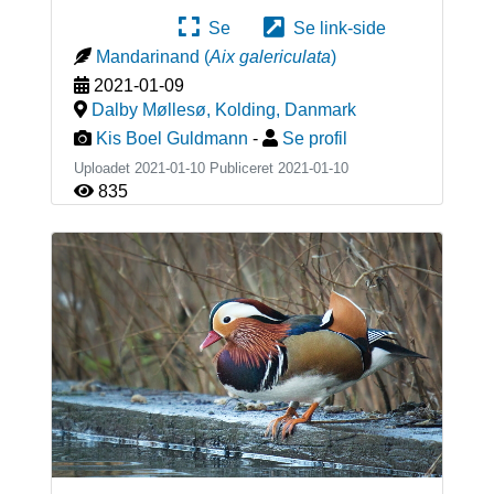
Se
Se link-side
Mandarinand
(
Aix galericulata
)
2021-01-09
Dalby Møllesø, Kolding
,
Danmark
Kis Boel Guldmann
-
Se profil
Uploadet 2021-01-10 Publiceret
2021-01-10
835