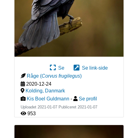
Se
Se link-side
Råge
(
Corvus frugilegus
)
2020-12-24
Kolding
,
Danmark
Kis Boel Guldmann
-
Se profil
Uploadet 2021-01-07 Publiceret
2021-01-07
953