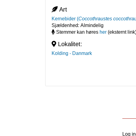
Art
Kernebider
(
Coccothraustes coccothra
Sjældenhed:
Almindelig
Stemmer kan høres
her
(eksternt link
Lokalitet:
Kolding
- Danmark
Log i