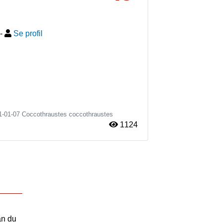
-
Se profil
1-01-07
Coccothraustes coccothraustes
1124
an du