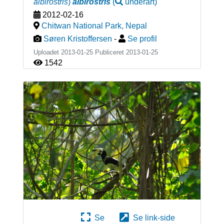
albirostris
)
albirostris
(
underart
)
2012-02-16
Chitwan National Park
,
Nepal
Søren Kristoffersen
-
Se profil
Uploadet 2013-01-25 Publiceret
2013-01-25
1542
Se
Se link-side