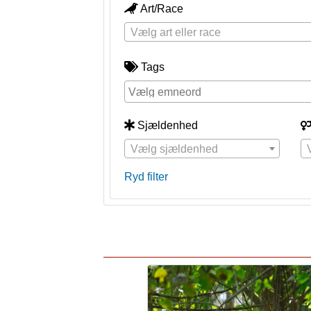
Art/Race
Vælg art eller race
Tags
Sjældenhed
Vælg sjældenhed
Ryd filter