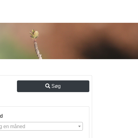
Søg
d
g en måned