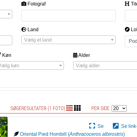
Fotograf
Tit
Land
Lo
Vælg et land
Køn
Alder
Vælg køn
Vælg alder
SØGERESULTATER (1 FOTO)
PER SIDE:
Se
Se link
Oriental Pied Hornbill
(
Anthracoceros albirostris
)