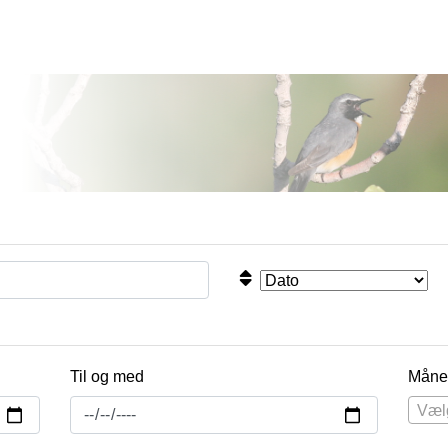
Til og med
Måne
Væl