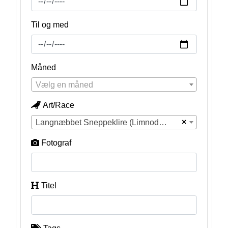
Til og med
Måned
Vælg en måned
Art/Race
×
Langnæbbet Sneppeklire (Limnodromus scolopaceus)
Fotograf
Titel