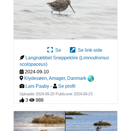
Se
Se link-side
Langnæbbet Sneppeklire
(
Limnodromus
scolopaceus
)
2024-09-10
Klydesøen, Amager
,
Danmark
Lars Paaby
-
Se profil
Uploadet 2024-09-20 Publiceret
2024-09-23
3
988