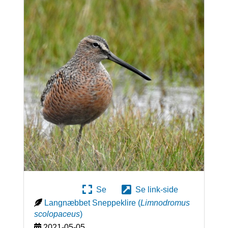
Se
Se link-side
Langnæbbet Sneppeklire
(
Limnodromus
scolopaceus
)
2021-05-05