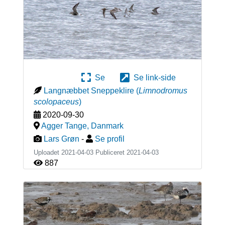
Se
Se link-side
Langnæbbet Sneppeklire
(
Limnodromus
scolopaceus
)
2020-09-30
Agger Tange
,
Danmark
Lars Grøn
-
Se profil
Uploadet 2021-04-03 Publiceret
2021-04-03
887