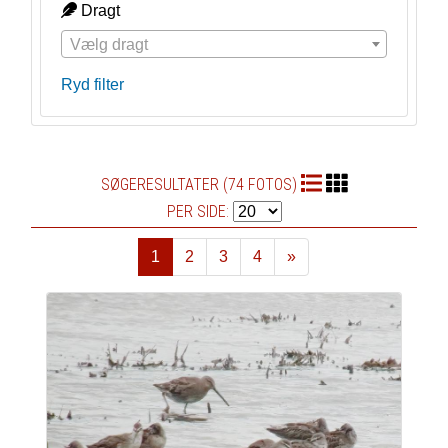
Dragt
Vælg dragt
Ryd filter
SØGERESULTATER (74 FOTOS)
PER SIDE:
1
2
3
4
»
Næste