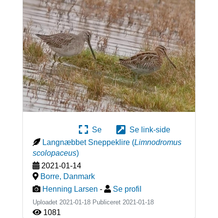
Se
Se link-side
Langnæbbet Sneppeklire
(
Limnodromus
scolopaceus
)
2021-01-14
Borre
,
Danmark
Henning Larsen
-
Se profil
Uploadet 2021-01-18 Publiceret
2021-01-18
1081