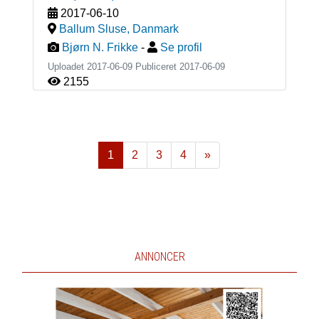
2017-06-10
Ballum Sluse
,
Danmark
Bjørn N. Frikke
-
Se profil
Uploadet 2017-06-09 Publiceret
2017-06-09
2155
1
2
3
4
»
Næste
ANNONCER