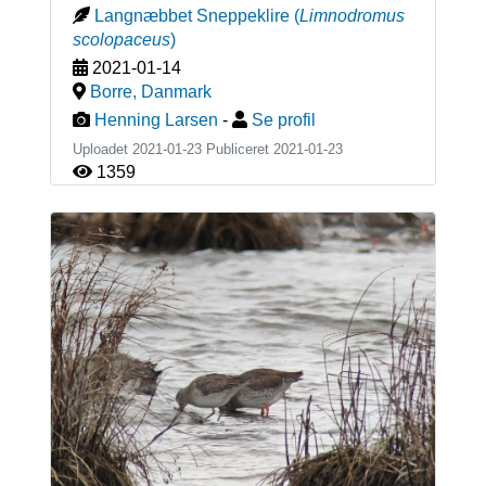
Langnæbbet Sneppeklire
(
Limnodromus
scolopaceus
)
2021-01-14
Borre
,
Danmark
Henning Larsen
-
Se profil
Uploadet 2021-01-23 Publiceret
2021-01-23
1359