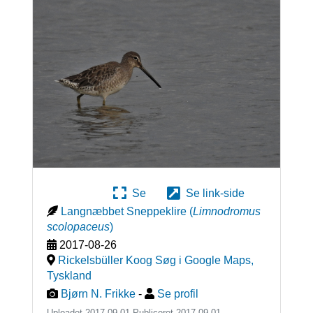
Se
Se link-side
Langnæbbet Sneppeklire
(
Limnodromus
scolopaceus
)
2017-08-26
Rickelsbüller Koog Søg i Google Maps
,
Tyskland
Bjørn N. Frikke
-
Se profil
Uploadet 2017-09-01 Publiceret
2017-09-01