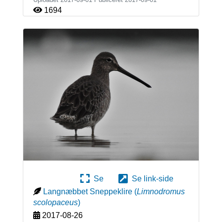
1694
Se
Se link-side
Langnæbbet Sneppeklire
(
Limnodromus
scolopaceus
)
2017-08-26