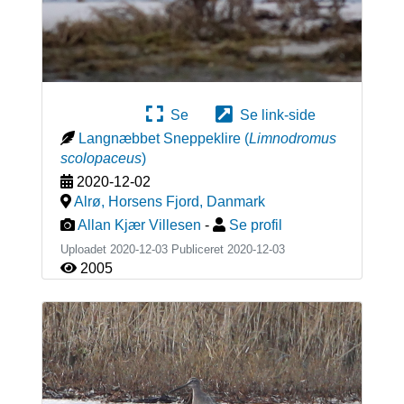
Se
Se link-side
Langnæbbet Sneppeklire
(
Limnodromus
scolopaceus
)
2020-12-02
Alrø, Horsens Fjord
,
Danmark
Allan Kjær Villesen
-
Se profil
Uploadet 2020-12-03 Publiceret
2020-12-03
2005