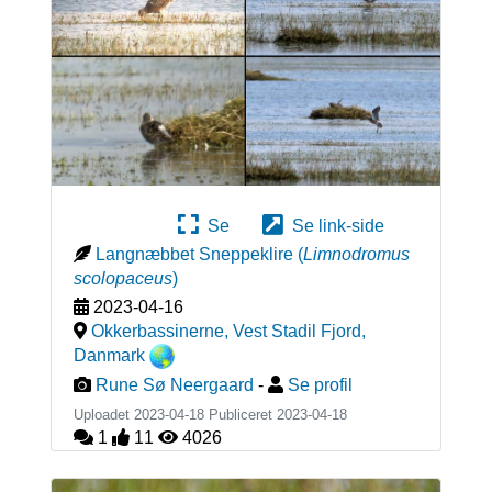
Se
Se link-side
Langnæbbet Sneppeklire
(
Limnodromus
scolopaceus
)
2023-04-16
Okkerbassinerne, Vest Stadil Fjord
,
Danmark
Rune Sø Neergaard
-
Se profil
Uploadet 2023-04-18 Publiceret
2023-04-18
1
11
4026