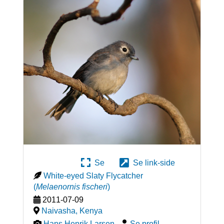
Se
Se link-side
White-eyed Slaty Flycatcher
(
Melaenornis fischeri
)
2011-07-09
Naivasha
,
Kenya
Hans Henrik Larsen
-
Se profil