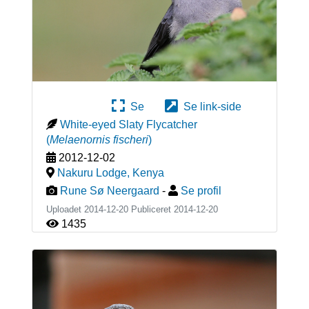
Se
Se link-side
White-eyed Slaty Flycatcher
(
Melaenornis fischeri
)
2012-12-02
Nakuru Lodge
,
Kenya
Rune Sø Neergaard
-
Se profil
Uploadet 2014-12-20 Publiceret
2014-12-20
1435