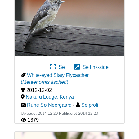
Se
Se link-side
White-eyed Slaty Flycatcher
(
Melaenornis fischeri
)
2012-12-02
Nakuru Lodge
,
Kenya
Rune Sø Neergaard
-
Se profil
Uploadet 2014-12-20 Publiceret
2014-12-20
1379