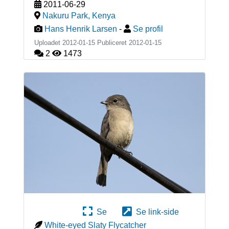
2011-06-29
Nakuru Park
,
Kenya
Hans Henrik Larsen
-
Se profil
Uploadet 2012-01-15 Publiceret
2012-01-15
2
1473
Se
Se link-side
White-eyed Slaty Flycatcher