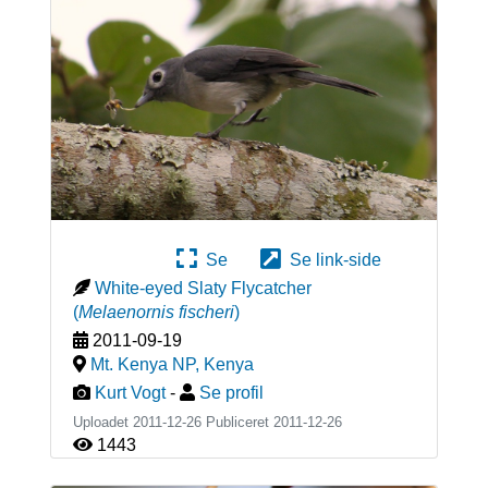
Se
Se link-side
White-eyed Slaty Flycatcher
(
Melaenornis fischeri
)
2011-09-19
Mt. Kenya NP
,
Kenya
Kurt Vogt
-
Se profil
Uploadet 2011-12-26 Publiceret
2011-12-26
1443