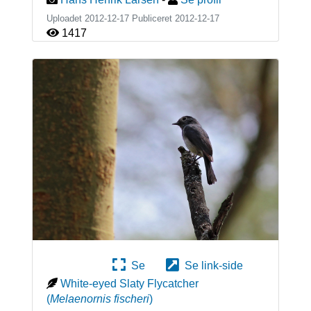
Uploadet 2012-12-17 Publiceret
2012-12-17
1417
Se
Se link-side
White-eyed Slaty Flycatcher
(
Melaenornis fischeri
)