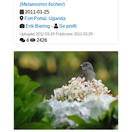
(
Melaenornis fischeri
)
2011-01-25
Fort Portal
,
Uganda
Erik Biering
-
Se profil
Uploadet 2011-03-29 Publiceret
2011-03-29
4
2426