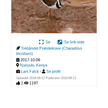
Se
Se link-side
Trebåndet Præstekrave
(
Charadrius
tricollaris
)
2017-10-06
Nanyuki
,
Kenya
Lars Falck
-
Se profil
Uploadet 2018-08-12 Publiceret
2018-08-12
1
1197