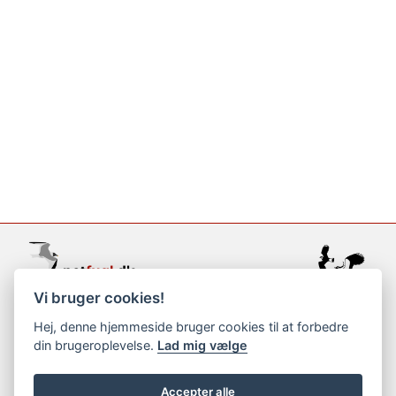
Vi bruger cookies!
support@netfugl.dk
Hej, denne hjemmeside bruger cookies til at forbedre
din brugeroplevelse.
Lad mig vælge
copyright © 2002-2023
Accepter alle