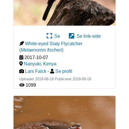
Se
Se link-side
White-eyed Slaty Flycatcher
(
Melaenornis fischeri
)
2017-10-07
Nanyuki
,
Kenya
Lars Falck
-
Se profil
Uploadet 2018-08-19 Publiceret
2018-08-19
1099