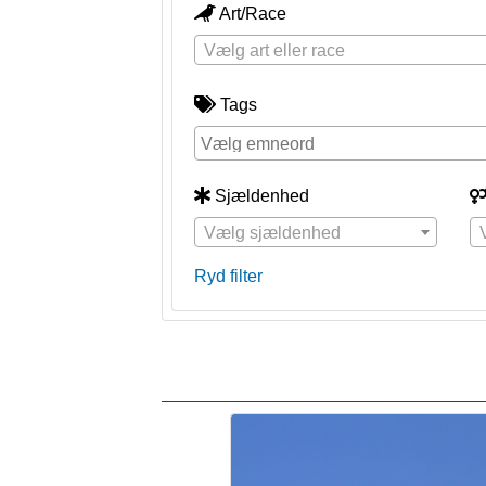
Art/Race
Vælg art eller race
Tags
Sjældenhed
Vælg sjældenhed
Ryd filter