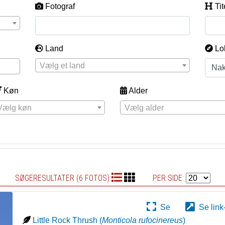
Fotograf
Tit
Land
Lo
Vælg et land
Køn
Alder
Vælg køn
Vælg alder
SØGERESULTATER (6 FOTOS)
PER SIDE:
Se
Se link
Little Rock Thrush
(
Monticola rufocinereus
)