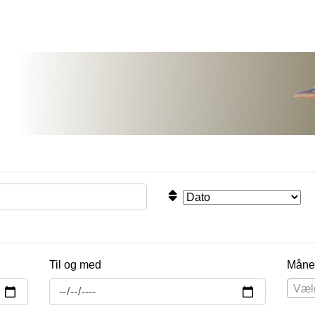
Til og med
Måne
Væl