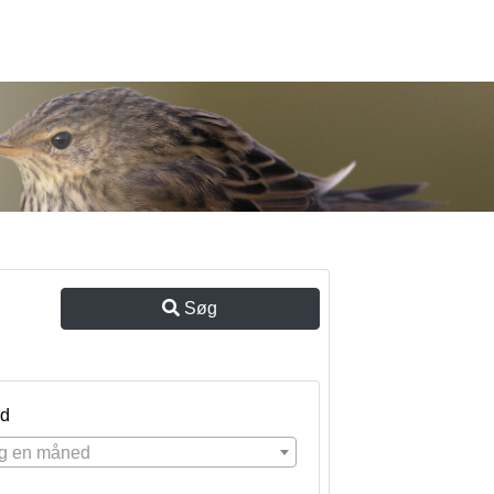
Søg
d
g en måned