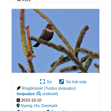
Se
Se link-side
Ringdrossel
(
Turdus torquatus
)
torquatus
(
underart
)
2010-10-10
Nyeng, Ho
,
Danmark