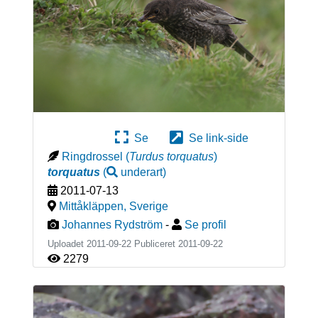
Se
Se link-side
Ringdrossel
(
Turdus torquatus
)
torquatus
(
underart
)
2011-07-13
Mittåkläppen
,
Sverige
Johannes Rydström
-
Se profil
Uploadet 2011-09-22 Publiceret
2011-09-22
2279