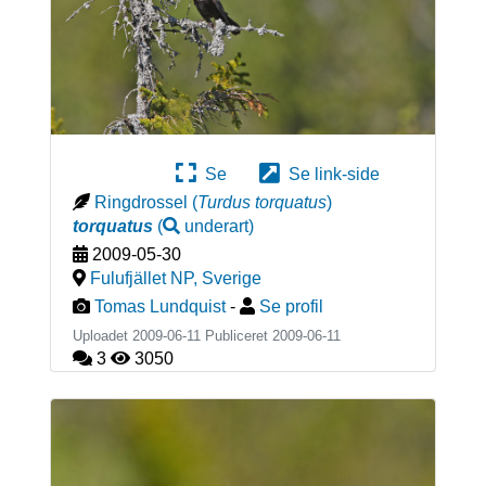
Se
Se link-side
Ringdrossel
(
Turdus torquatus
)
torquatus
(
underart
)
2009-05-30
Fulufjället NP
,
Sverige
Tomas Lundquist
-
Se profil
Uploadet 2009-06-11 Publiceret
2009-06-11
3
3050