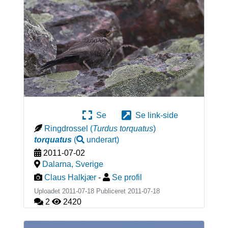
Se
Se link-side
Ringdrossel
(
Turdus torquatus
)
torquatus
(
underart
)
2011-07-02
Dalarna
,
Sverige
Claus Halkjær
-
Se profil
Uploadet 2011-07-18 Publiceret
2011-07-18
2
2420