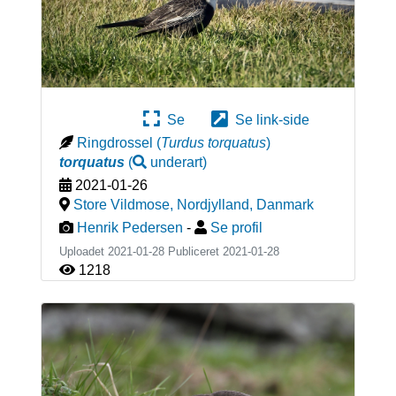
Se
Se link-side
Ringdrossel
(
Turdus torquatus
)
torquatus
(
underart
)
2021-01-26
Store Vildmose, Nordjylland
,
Danmark
Henrik Pedersen
-
Se profil
Uploadet 2021-01-28 Publiceret
2021-01-28
1218