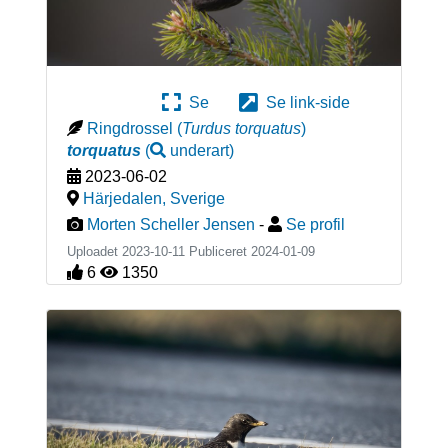
Se
Se link-side
Ringdrossel
(
Turdus torquatus
)
torquatus
(
underart
)
2023-06-02
Härjedalen
,
Sverige
Morten Scheller Jensen
-
Se profil
Uploadet 2023-10-11 Publiceret
2024-01-09
6
1350