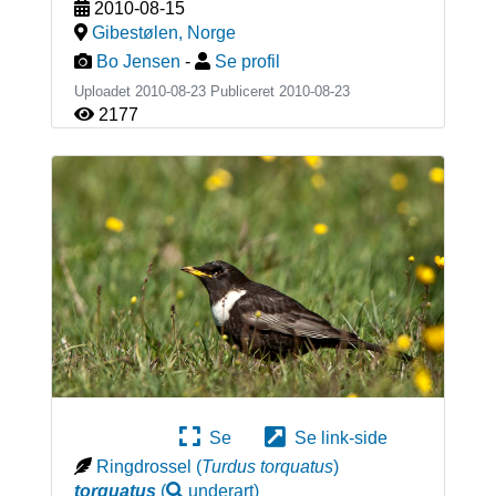
2010-08-15
Gibestølen
,
Norge
Bo Jensen
-
Se profil
Uploadet 2010-08-23 Publiceret
2010-08-23
2177
Se
Se link-side
Ringdrossel
(
Turdus torquatus
)
torquatus
(
underart
)