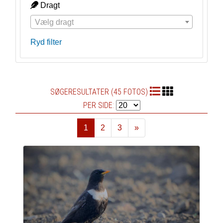
Dragt
Vælg dragt
Ryd filter
SØGERESULTATER (45 FOTOS)
PER SIDE:
1
2
3
»
Næste