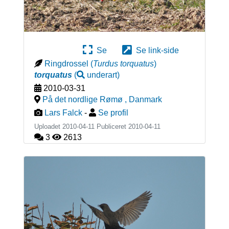
Se
Se link-side
Ringdrossel
(
Turdus torquatus
)
torquatus
(
underart
)
2010-03-31
På det nordlige Rømø
,
Danmark
Lars Falck
-
Se profil
Uploadet 2010-04-11 Publiceret
2010-04-11
3
2613