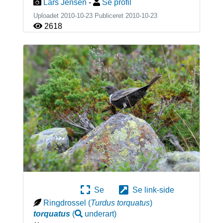
Lars Jensen
-
Se profil
Uploadet 2010-10-23 Publiceret
2010-10-23
2618
Se
Se link-side
Ringdrossel
(
Turdus torquatus
)
torquatus
(
underart
)