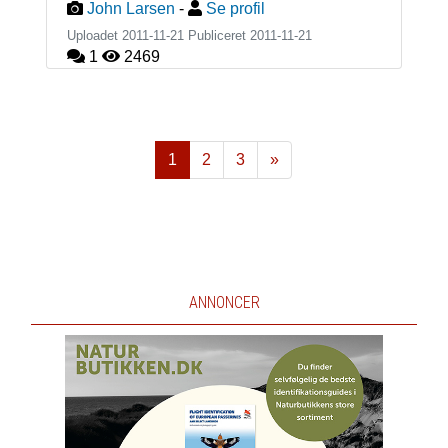
John Larsen
-
Se profil
Uploadet 2011-11-21 Publiceret
2011-11-21
1
2469
1
2
3
»
Næste
ANNONCER