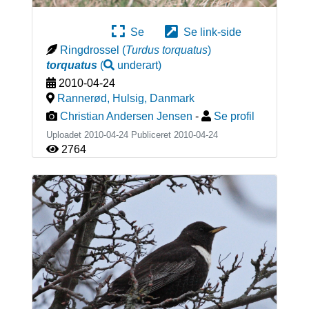
Se
Se link-side
Ringdrossel
(
Turdus torquatus
)
torquatus
(
underart
)
2010-04-24
Rannerød, Hulsig
,
Danmark
Christian Andersen Jensen
-
Se profil
Uploadet 2010-04-24 Publiceret
2010-04-24
2764