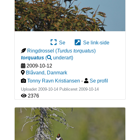
Se
Se link-side
Ringdrossel
(
Turdus torquatus
)
torquatus
(
underart
)
2009-10-12
Blåvand
,
Danmark
Tonny Ravn Kristiansen
-
Se profil
Uploadet 2009-10-14 Publiceret
2009-10-14
2376