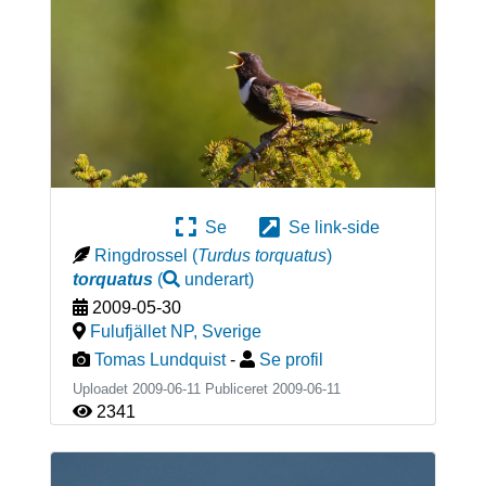
Se
Se link-side
Ringdrossel
(
Turdus torquatus
)
torquatus
(
underart
)
2009-05-30
Fulufjället NP
,
Sverige
Tomas Lundquist
-
Se profil
Uploadet 2009-06-11 Publiceret
2009-06-11
2341