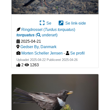
Se
Se link-side
Ringdrossel
(
Turdus torquatus
)
torquatus
(
underart
)
2025-04-21
Gedser By
,
Danmark
Morten Scheller Jensen
-
Se profil
Uploadet 2025-04-22 Publiceret
2025-04-26
2
1263