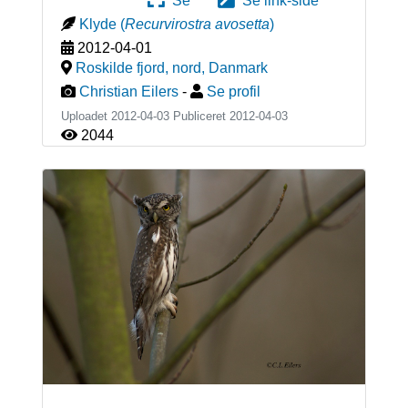
Se
Se link-side
Klyde
(
Recurvirostra avosetta
)
2012-04-01
Roskilde fjord, nord
,
Danmark
Christian Eilers
-
Se profil
Uploadet 2012-04-03 Publiceret
2012-04-03
2044