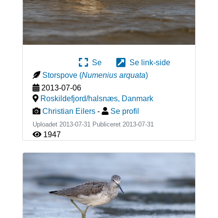
Se
Se link-side
Storspove
(
Numenius arquata
)
2013-07-06
Roskildefjord/halsnæs
,
Danmark
Christian Eilers
-
Se profil
Uploadet 2013-07-31 Publiceret
2013-07-31
1947