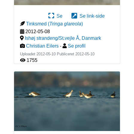
Se
Se link-side
Tinksmed
(
Tringa glareola
)
2012-05-08
Ishøj strandeng/St.vejle Å
,
Danmark
Christian Eilers
-
Se profil
Uploadet 2012-05-10 Publiceret
2012-05-10
1755