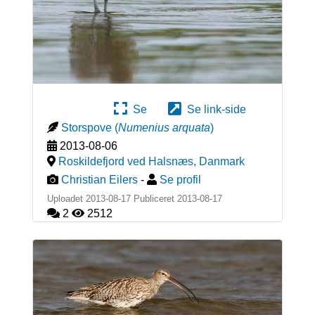
Se
Se link-side
Storspove
(
Numenius arquata
)
2013-08-06
Roskildefjord ved Halsnæs
,
Danmark
Christian Eilers
-
Se profil
Uploadet 2013-08-17 Publiceret
2013-08-17
2
2512