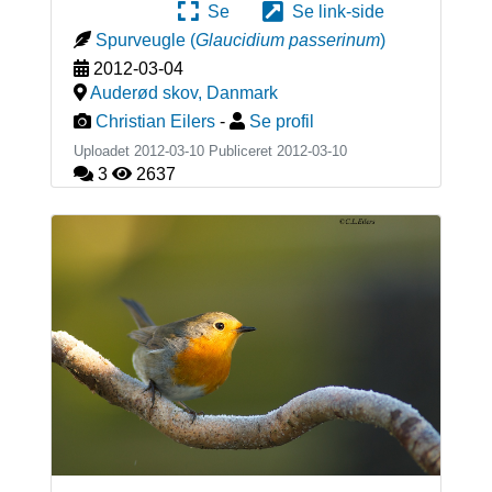
Se
Se link-side
Spurveugle
(
Glaucidium passerinum
)
2012-03-04
Auderød skov
,
Danmark
Christian Eilers
-
Se profil
Uploadet 2012-03-10 Publiceret
2012-03-10
3
2637