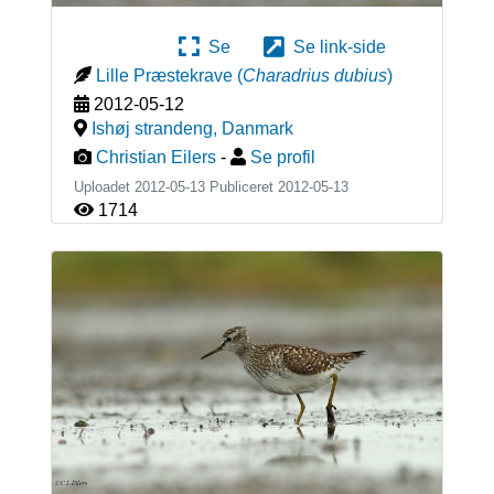
Se
Se link-side
Lille Præstekrave
(
Charadrius dubius
)
2012-05-12
Ishøj strandeng
,
Danmark
Christian Eilers
-
Se profil
Uploadet 2012-05-13 Publiceret
2012-05-13
1714