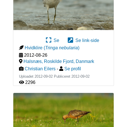
Se
Se link-side
Hvidklire
(
Tringa nebularia
)
2012-08-26
Halsnæs, Roskilde Fjord
,
Danmark
Christian Eilers
-
Se profil
Uploadet 2012-09-02 Publiceret
2012-09-02
2296