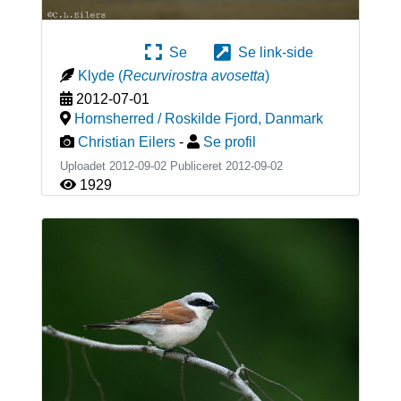
Se
Se link-side
Klyde
(
Recurvirostra avosetta
)
2012-07-01
Hornsherred / Roskilde Fjord
,
Danmark
Christian Eilers
-
Se profil
Uploadet 2012-09-02 Publiceret
2012-09-02
1929