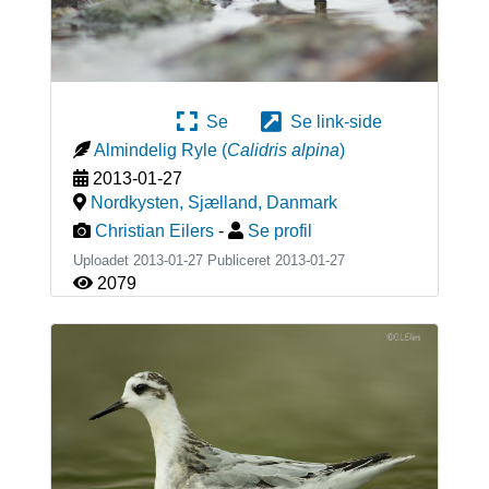
Se
Se link-side
Almindelig Ryle
(
Calidris alpina
)
2013-01-27
Nordkysten, Sjælland
,
Danmark
Christian Eilers
-
Se profil
Uploadet 2013-01-27 Publiceret
2013-01-27
2079