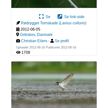
Se
Se link-side
Rødrygget Tornskade
(
Lanius collurio
)
2012-06-05
Gribskov
,
Danmark
Christian Eilers
-
Se profil
Uploadet 2012-06-16 Publiceret
2012-06-16
1708