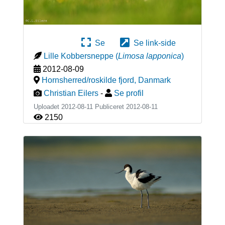
Se
Se link-side
Lille Kobbersneppe
(
Limosa lapponica
)
2012-08-09
Hornsherred/roskilde fjord
,
Danmark
Christian Eilers
-
Se profil
Uploadet 2012-08-11 Publiceret
2012-08-11
2150