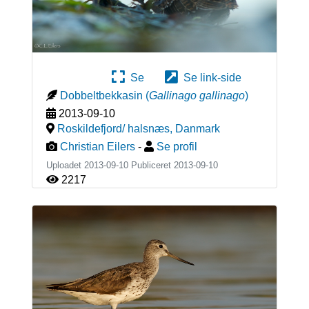
Se
Se link-side
Dobbeltbekkasin
(
Gallinago gallinago
)
2013-09-10
Roskildefjord/ halsnæs
,
Danmark
Christian Eilers
-
Se profil
Uploadet 2013-09-10 Publiceret
2013-09-10
2217