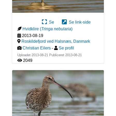
Se
Se link-side
Hvidklire
(
Tringa nebularia
)
2013-08-19
Roskildefjord ved Halsnæs
,
Danmark
Christian Eilers
-
Se profil
Uploadet 2013-08-21 Publiceret
2013-08-21
2049