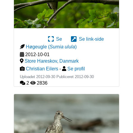
Se
Se link-side
Høgeugle
(
Surnia ulula
)
2012-10-01
Store Hareskov
,
Danmark
Christian Eilers
-
Se profil
Uploadet 2012-09-30 Publiceret
2012-09-30
2
2836