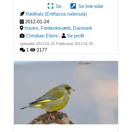
Se
Se link-side
Rødhals
(
Erithacus rubecula
)
2012-01-24
Haven, Frederiksværk
,
Danmark
Christian Eilers
-
Se profil
Uploadet 2012-01-25 Publiceret
2012-01-25
1
2177