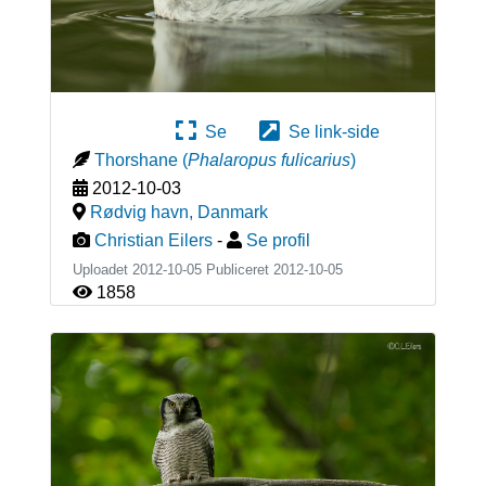
Se
Se link-side
Thorshane
(
Phalaropus fulicarius
)
2012-10-03
Rødvig havn
,
Danmark
Christian Eilers
-
Se profil
Uploadet 2012-10-05 Publiceret
2012-10-05
1858