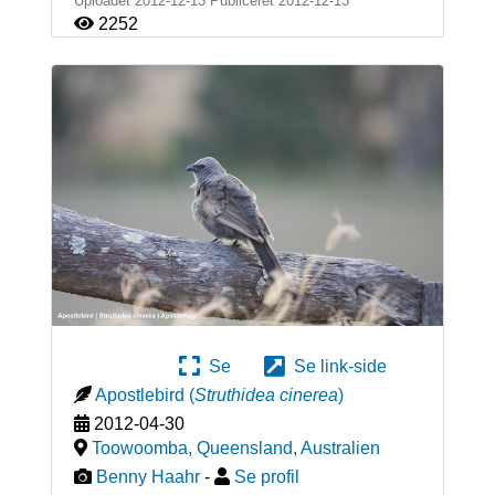
Uploadet 2012-12-13 Publiceret
2012-12-13
2252
Se
Se link-side
Apostlebird
(
Struthidea cinerea
)
2012-04-30
Toowoomba, Queensland
,
Australien
Benny Haahr
-
Se profil