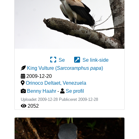
Se
Se link-side
King Vulture
(
Sarcoramphus papa
)
2009-12-20
Orinoco Deltaet
,
Venezuela
Benny Haahr
-
Se profil
Uploadet 2009-12-28 Publiceret
2009-12-28
2052