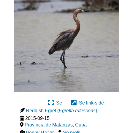
Se
Se link-side
Reddish Egret
(
Egretta rufescens
)
2015-09-15
Provincia de Matanzas
,
Cuba
Benny Haahr
-
Se profil