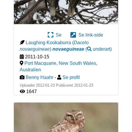
Se
Se link-side
Laughing Kookaburra
(
Dacelo
novaeguineae
)
novaeguineae
(
underart
)
2011-10-15
Port Macquarie, New South Wales
,
Australien
Benny Haahr
-
Se profil
Uploadet 2012-01-23 Publiceret
2012-01-23
1647