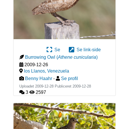
Se
Se link-side
Burrowing Owl
(
Athene cunicularia
)
2009-12-26
los Llanos
,
Venezuela
Benny Haahr
-
Se profil
Uploadet 2009-12-28 Publiceret
2009-12-28
3
2597