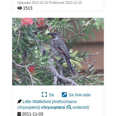
Uploadet 2012-12-15 Publiceret
2012-12-15
1513
Se
Se link-side
Little Wattlebird
(
Anthochaera
chrysoptera
)
chrysoptera
(
underart
)
2011-11-03