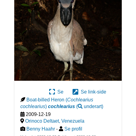
Se
Se link-side
Boat-billed Heron
(
Cochlearius
cochlearius
)
cochlearius
(
underart
)
2009-12-19
Orinoco Deltaet
,
Venezuela
Benny Haahr
-
Se profil