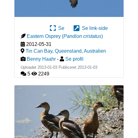
Se
Se link-side
Eastern Osprey
(
Pandion cristatus
)
2012-05-31
Tin Can Bay, Queensland
,
Australien
Benny Haahr
-
Se profil
Uploadet 2013-01-03 Publiceret
2013-01-03
5
2249