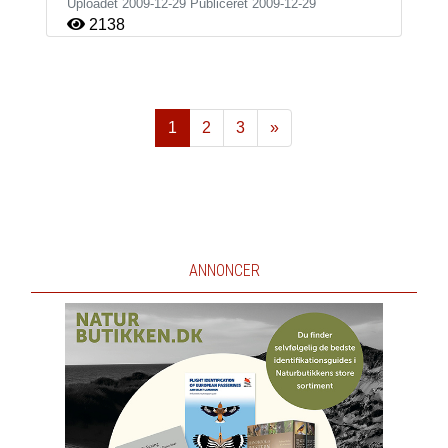
Uploadet 2009-12-29 Publiceret
2009-12-29
2138
1
2
3
»
Næste
ANNONCER