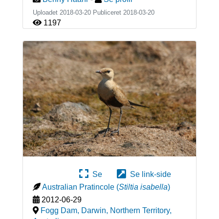
Uploadet 2018-03-20 Publiceret
2018-03-20
1197
Se
Se link-side
Australian Pratincole
(
Stiltia isabella
)
2012-06-29
Fogg Dam, Darwin, Northern Territory
,