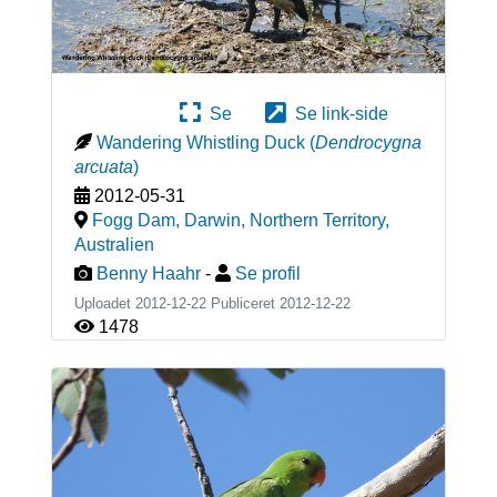
Se
Se link-side
Wandering Whistling Duck
(
Dendrocygna
arcuata
)
2012-05-31
Fogg Dam, Darwin, Northern Territory
,
Australien
Benny Haahr
-
Se profil
Uploadet 2012-12-22 Publiceret
2012-12-22
1478