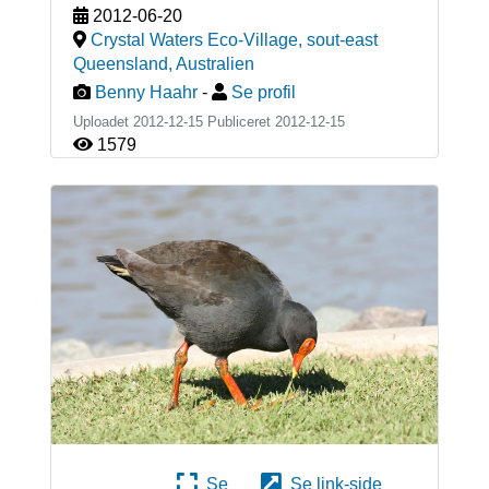
2012-06-20
Crystal Waters Eco-Village, sout-east
Queensland
,
Australien
Benny Haahr
-
Se profil
Uploadet 2012-12-15 Publiceret
2012-12-15
1579
Se
Se link-side