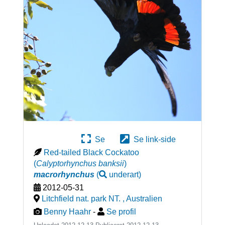
Se
Se link-side
Red-tailed Black Cockatoo
(
Calyptorhynchus banksii
)
macrorhynchus
(
underart
)
2012-05-31
Litchfield nat. park NT.
,
Australien
Benny Haahr
-
Se profil