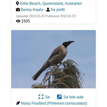
Airlie Beach, Queensland
,
Australien
Benny Haahr
-
Se profil
Uploadet 2012-01-23 Publiceret
2012-01-23
1505
Se
Se link-side
Noisy Friarbird
(
Philemon corniculatus
)