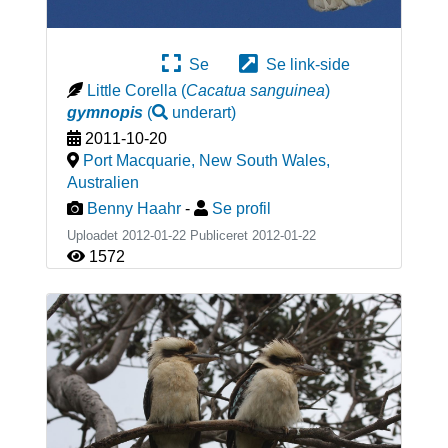
Se
Se link-side
Little Corella
(
Cacatua sanguinea
)
gymnopis
(
underart
)
2011-10-20
Port Macquarie, New South Wales
,
Australien
Benny Haahr
-
Se profil
Uploadet 2012-01-22 Publiceret
2012-01-22
1572