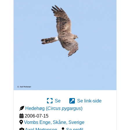
Se
Se link-side
Hedehøg
(
Circus pygargus
)
2006-07-15
Vombs Enge, Skåne
,
Sverige
Axel Mortensen
-
Se profil