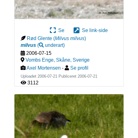
Se
Se link-side
Rød Glente
(
Milvus milvus
)
milvus
(
underart
)
2006-07-15
Vombs Enge, Skåne
,
Sverige
Axel Mortensen
-
Se profil
Uploadet 2006-07-21 Publiceret
2006-07-21
3112