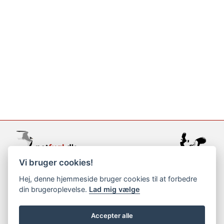
Vi bruger cookies!
support@netfugl.dk
Hej, denne hjemmeside bruger cookies til at forbedre
din brugeroplevelse.
Lad mig vælge
copyright © 2002-2023
Accepter alle