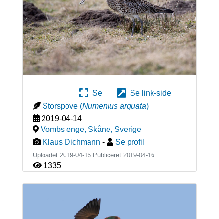
Se
Se link-side
Storspove
(
Numenius arquata
)
2019-04-14
Vombs enge, Skåne
,
Sverige
Klaus Dichmann
-
Se profil
Uploadet 2019-04-16 Publiceret
2019-04-16
1335