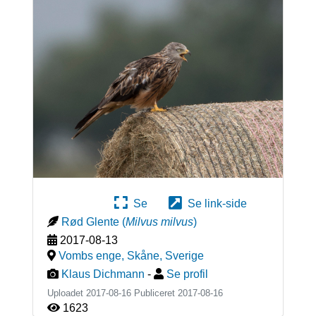
Se
Se link-side
Rød Glente
(
Milvus milvus
)
2017-08-13
Vombs enge, Skåne
,
Sverige
Klaus Dichmann
-
Se profil
Uploadet 2017-08-16 Publiceret
2017-08-16
1623