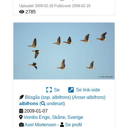
Uploadet 2009-02-18 Publiceret
2009-02-18
2785
Se
Se link-side
Blisgås (ssp. albifrons)
(
Anser albifrons
)
albifrons
(
underart
)
2009-01-07
Vombs Enge, Skåne
,
Sverige
Axel Mortensen
-
Se profil