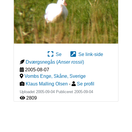
Se
Se link-side
Dværgsnegås
(
Anser rossii
)
2005-08-07
Vombs Enge, Skåne
,
Sverige
Klaus Malling Olsen
-
Se profil
Uploadet 2005-09-04 Publiceret
2005-09-04
2809