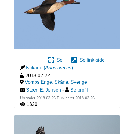
Se
Se link-side
Krikand
(
Anas crecca
)
2018-02-22
Vombs Enge, Skåne
,
Sverige
Steen E. Jensen
-
Se profil
Uploadet 2018-03-26 Publiceret
2018-03-26
1320