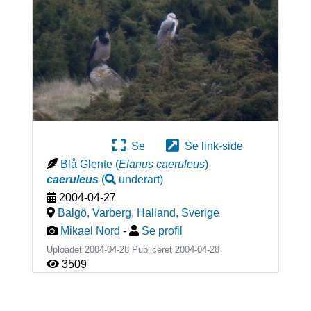
Se
Se link-side
Blå Glente
(
Elanus caeruleus
)
caeruleus
(
underart
)
2004-04-27
Balgö, Varberg, Halland
,
Sverige
Mikael Nord
-
Se profil
Uploadet 2004-04-28 Publiceret
2004-04-28
3509