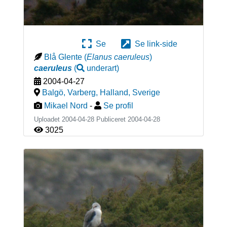
Se
Se link-side
Blå Glente
(
Elanus caeruleus
)
caeruleus
(
underart
)
2004-04-27
Balgö, Varberg, Halland
,
Sverige
Mikael Nord
-
Se profil
Uploadet 2004-04-28 Publiceret
2004-04-28
3025