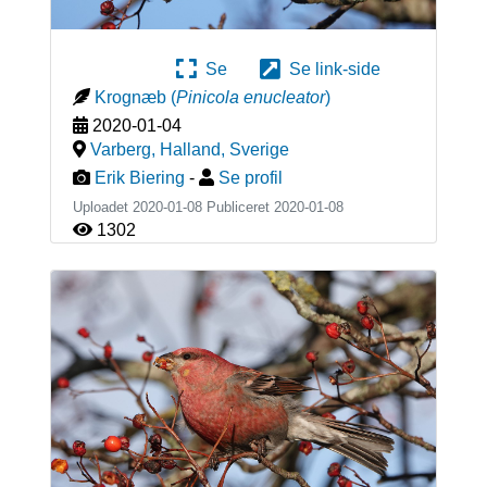
Se
Se link-side
Krognæb
(
Pinicola enucleator
)
2020-01-04
Varberg, Halland
,
Sverige
Erik Biering
-
Se profil
Uploadet 2020-01-08 Publiceret
2020-01-08
1302