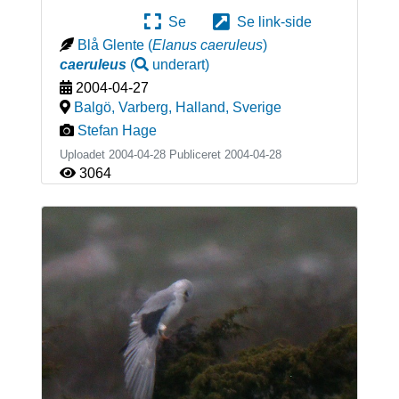
Se
Se link-side
Blå Glente
(
Elanus caeruleus
)
caeruleus
(
underart
)
2004-04-27
Balgö, Varberg, Halland
,
Sverige
Stefan Hage
Uploadet 2004-04-28 Publiceret
2004-04-28
3064