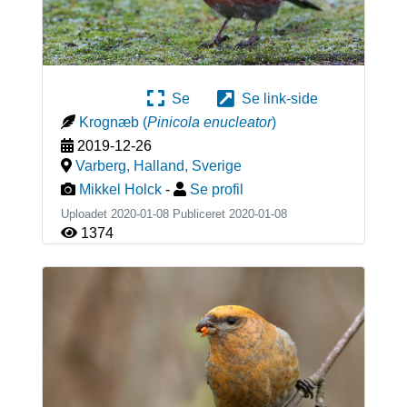
Se
Se link-side
Krognæb
(
Pinicola enucleator
)
2019-12-26
Varberg, Halland
,
Sverige
Mikkel Holck
-
Se profil
Uploadet 2020-01-08 Publiceret
2020-01-08
1374