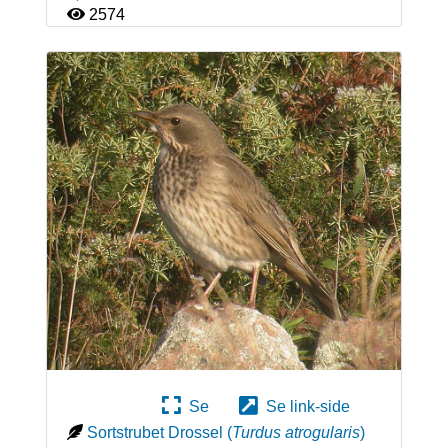
2574
Se
Se link-side
Sortstrubet Drossel
(
Turdus atrogularis
)