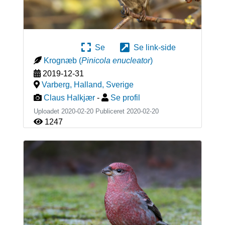
Se
Se link-side
Krognæb
(
Pinicola enucleator
)
2019-12-31
Varberg, Halland
,
Sverige
Claus Halkjær
-
Se profil
Uploadet 2020-02-20 Publiceret
2020-02-20
1247