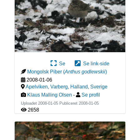
Se
Se link-side
Mongolsk Piber
(
Anthus godlewskii
)
2008-01-06
Apelviken, Varberg, Halland
,
Sverige
Klaus Malling Olsen
-
Se profil
Uploadet 2008-01-05 Publiceret
2008-01-05
2658