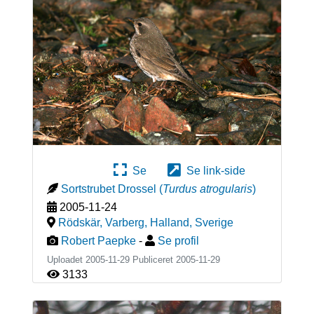
Se
Se link-side
Sortstrubet Drossel
(
Turdus atrogularis
)
2005-11-24
Rödskär, Varberg, Halland
,
Sverige
Robert Paepke
-
Se profil
Uploadet 2005-11-29 Publiceret
2005-11-29
3133