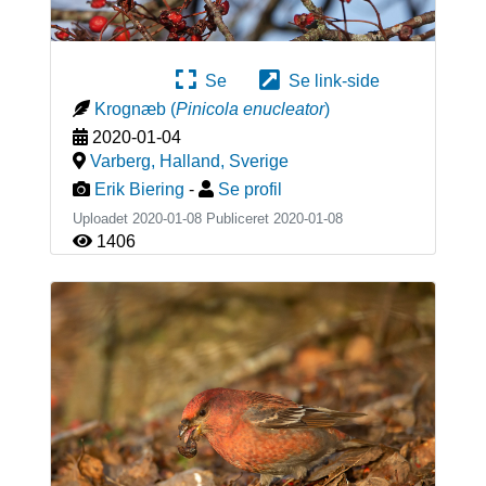
Se
Se link-side
Krognæb
(
Pinicola enucleator
)
2020-01-04
Varberg, Halland
,
Sverige
Erik Biering
-
Se profil
Uploadet 2020-01-08 Publiceret
2020-01-08
1406