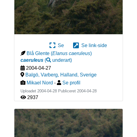
Se
Se link-side
Blå Glente
(
Elanus caeruleus
)
caeruleus
(
underart
)
2004-04-27
Balgö, Varberg, Halland
,
Sverige
Mikael Nord
-
Se profil
Uploadet 2004-04-28 Publiceret
2004-04-28
2937