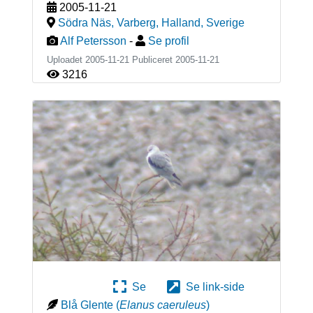
2005-11-21
Södra Näs, Varberg, Halland
,
Sverige
Alf Petersson
-
Se profil
Uploadet 2005-11-21 Publiceret
2005-11-21
3216
Se
Se link-side
Blå Glente
(
Elanus caeruleus
)