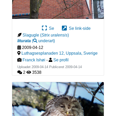
Se
Se link-side
Slagugle
(
Strix uralensis
)
liturata
(
underart
)
2009-04-12
Luthagsesplanaden 12, Uppsala
,
Sverige
Franck Ishøi
-
Se profil
Uploadet 2009-04-14 Publiceret
2009-04-14
2
3538