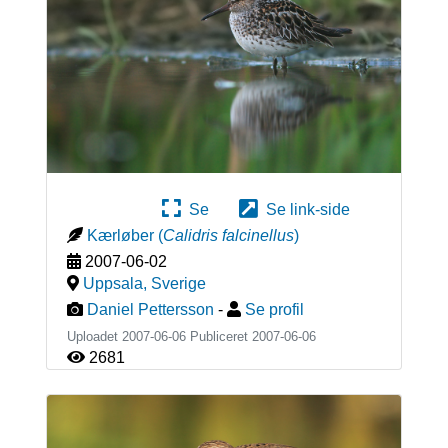
Se
Se link-side
Kærløber
(
Calidris falcinellus
)
2007-06-02
Uppsala
,
Sverige
Daniel Pettersson
-
Se profil
Uploadet 2007-06-06 Publiceret
2007-06-06
2681