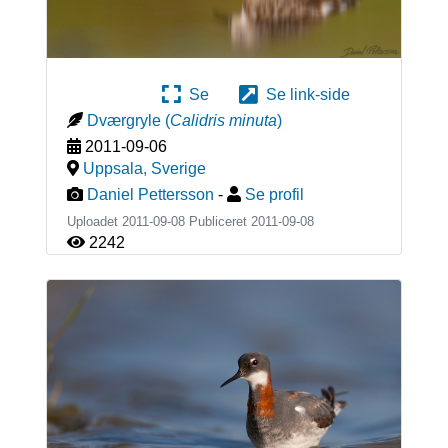
Se
Se link-side
Dværgryle
(
Calidris minuta
)
2011-09-06
Uppsala
,
Sverige
Daniel Pettersson
-
Se profil
Uploadet 2011-09-08 Publiceret
2011-09-08
2242