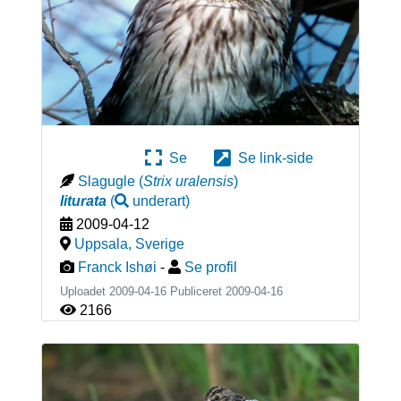
Se
Se link-side
Slagugle
(
Strix uralensis
)
liturata
(
underart
)
2009-04-12
Uppsala
,
Sverige
Franck Ishøi
-
Se profil
Uploadet 2009-04-16 Publiceret
2009-04-16
2166