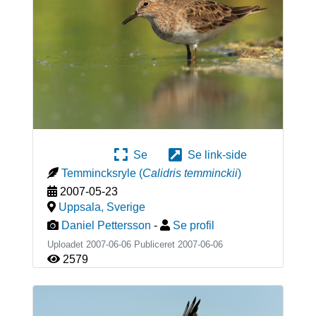
Se
Se link-side
Temmincksryle
(
Calidris temminckii
)
2007-05-23
Uppsala
,
Sverige
Daniel Pettersson
-
Se profil
Uploadet 2007-06-06 Publiceret
2007-06-06
2579