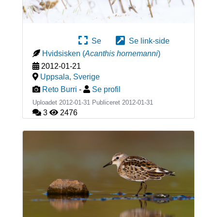
Se
Se link-side
Hvidsisken
(
Acanthis hornemanni
)
2012-01-21
Uppsala
,
Sverige
Reto Burri
-
Se profil
Uploadet 2012-01-31 Publiceret
2012-01-31
3
2476