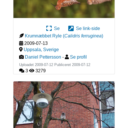
Se
Se link-side
Krumnæbbet Ryle
(
Calidris ferruginea
)
2009-07-13
Uppsala
,
Sverige
Daniel Pettersson
-
Se profil
Uploadet 2009-07-12 Publiceret
2009-07-12
3
3279