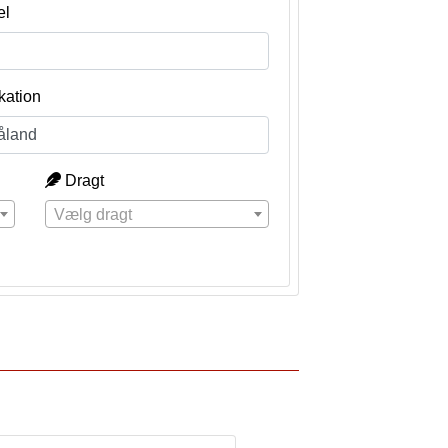
el
kation
Dragt
Vælg dragt