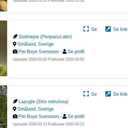
Uploadet 2020-12-25 Publiceret
2020-12-25
Se
Se link
Sortmejse
(
Periparus ater
)
Småland
,
Sverige
Per Boye Svensson
-
Se profil
Uploadet 2020-03-03 Publiceret
2020-03-03
Se
Se link
Lapugle
(
Strix nebulosa
)
Småland
,
Sverige
Per Boye Svensson
-
Se profil
Uploadet 2020-03-13 Publiceret
2020-03-13