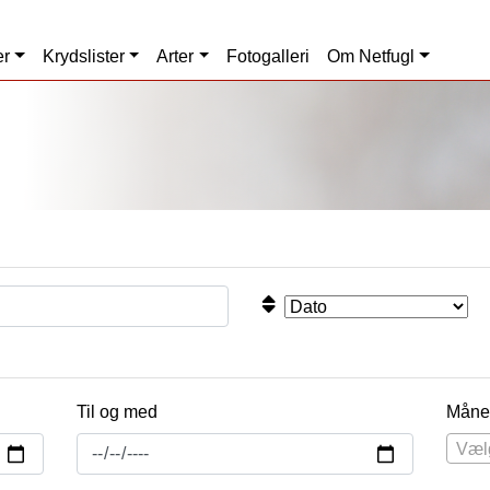
er
Krydslister
Arter
Fotogalleri
Om Netfugl
Til og med
Måne
Væl