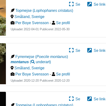
Se
Se link
Topmejse
(
Lophophanes cristatus
)
Småland
,
Sverige
Per Boye Svensson
-
Se profil
Uploadet 2022-04-01 Publiceret
2022-05-30
Se
Se link
Fyrremejse
(
Poecile montanus
)
montanus
(
underart
)
Småland
,
Sverige
Per Boye Svensson
-
Se profil
Uploadet 2020-12-20 Publiceret
2020-12-20
Se
Se link
Topmejse
(
Lophophanes cristatus
)