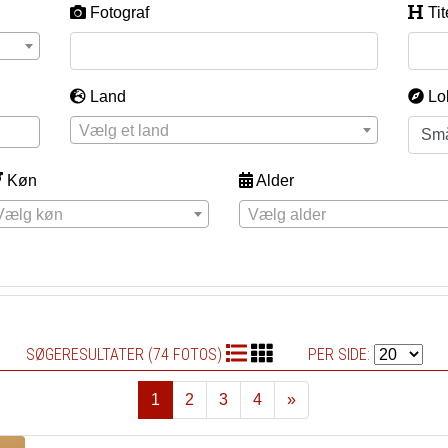
Fotograf
Tit
Land
Lo
Vælg et land
Køn
Alder
Vælg køn
Vælg alder
SØGERESULTATER (74 FOTOS)
PER SIDE:
1
2
3
4
»
Næste