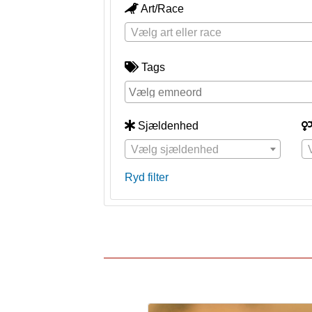
Art/Race
Vælg art eller race
Tags
Sjældenhed
Vælg sjældenhed
Ryd filter