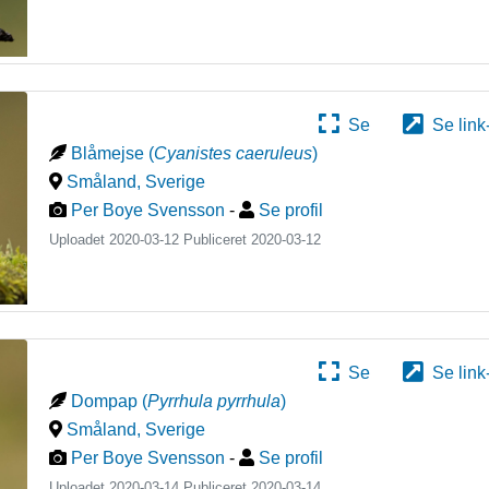
Se
Se link
Blåmejse
(
Cyanistes caeruleus
)
Småland
,
Sverige
Per Boye Svensson
-
Se profil
Uploadet 2020-03-12 Publiceret
2020-03-12
Se
Se link
Dompap
(
Pyrrhula pyrrhula
)
Småland
,
Sverige
Per Boye Svensson
-
Se profil
Uploadet 2020-03-14 Publiceret
2020-03-14