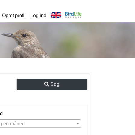
Opret profil
Log ind
Søg
d
g en måned