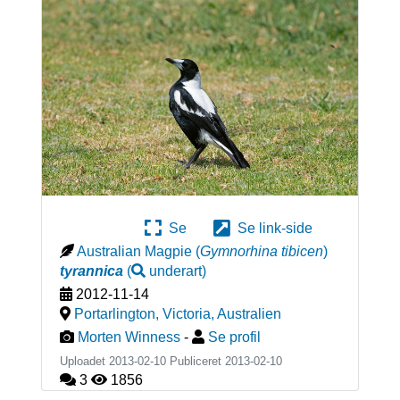
Se
Se link-side
Australian Magpie
(
Gymnorhina tibicen
)
tyrannica
(
underart
)
2012-11-14
Portarlington, Victoria
,
Australien
Morten Winness
-
Se profil
Uploadet 2013-02-10 Publiceret
2013-02-10
3
1856