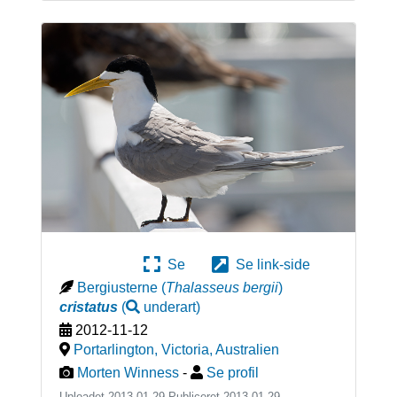
Se
Se link-side
Bergiusterne
(
Thalasseus bergii
)
cristatus
(
underart
)
2012-11-12
Portarlington, Victoria
,
Australien
Morten Winness
-
Se profil
Uploadet 2013-01-29 Publiceret
2013-01-29