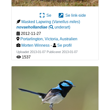
Se
Se link-side
Masked Lapwing
(
Vanellus miles
)
novaehollandiae
(
underart
)
2012-11-27
Portarlington, Victoria
,
Australien
Morten Winness
-
Se profil
Uploadet 2013-01-07 Publiceret
2013-01-07
1537