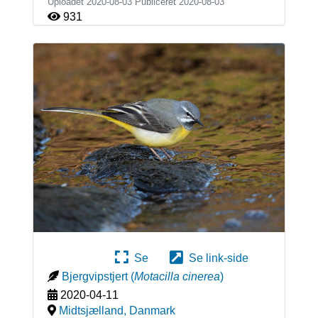
Uploadet 2020-08-03 Publiceret
2020-08-03
931
Se
Se link-side
Bjergvipstjert
(
Motacilla cinerea
)
2020-04-11
Midtsjælland
,
Danmark