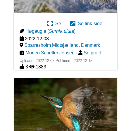
Se
Se link-side
Høgeugle
(
Surnia ulula
)
2022-12-08
Sparresholm Midtsjælland
,
Danmark
Morten Scheller Jensen
-
Se profil
Uploadet 2022-12-08 Publiceret
2022-12-15
3
1883