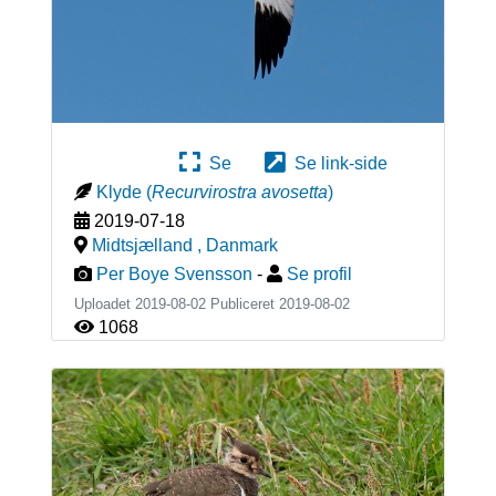
Se
Se link-side
Klyde
(
Recurvirostra avosetta
)
2019-07-18
Midtsjælland
,
Danmark
Per Boye Svensson
-
Se profil
Uploadet 2019-08-02 Publiceret
2019-08-02
1068