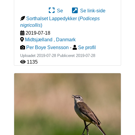
Se
Se link-side
Sorthalset Lappedykker
(
Podiceps
nigricollis
)
2019-07-18
Midtsjælland
,
Danmark
Per Boye Svensson
-
Se profil
Uploadet 2019-07-28 Publiceret
2019-07-28
1135