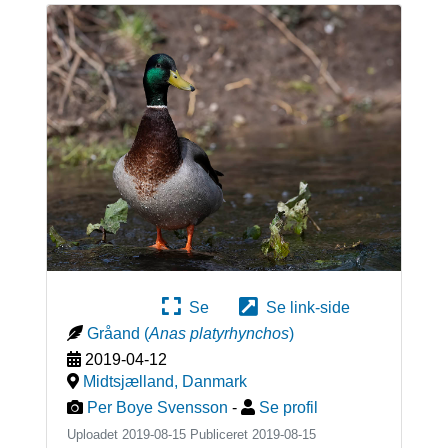
Se
Se link-side
Gråand
(
Anas platyrhynchos
)
2019-04-12
Midtsjælland
,
Danmark
Per Boye Svensson
-
Se profil
Uploadet 2019-08-15 Publiceret
2019-08-15