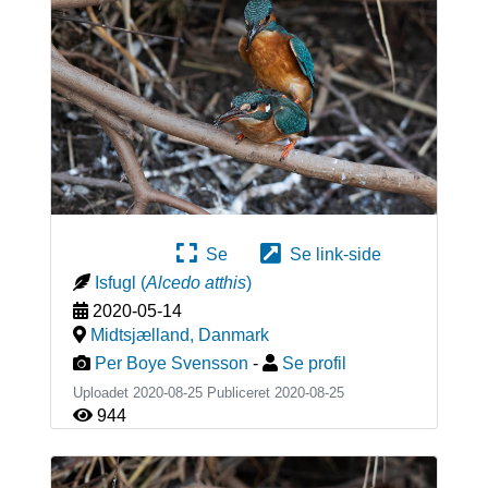
Se
Se link-side
Isfugl
(
Alcedo atthis
)
2020-05-14
Midtsjælland
,
Danmark
Per Boye Svensson
-
Se profil
Uploadet 2020-08-25 Publiceret
2020-08-25
944