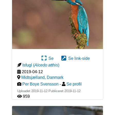
Se
Se link-side
Isfugl
(
Alcedo atthis
)
2019-04-12
Midtsjælland
,
Danmark
Per Boye Svensson
-
Se profil
Uploadet 2019-11-12 Publiceret
2019-11-12
959