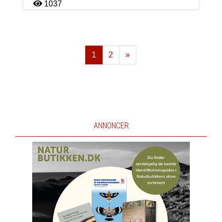
1037
1
2
»
Næste
ANNONCER