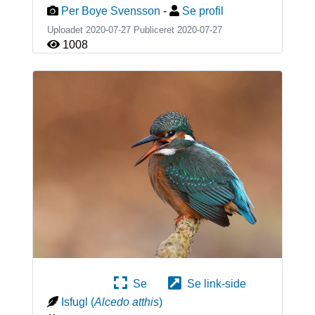
Per Boye Svensson
-
Se profil
Uploadet 2020-07-27 Publiceret
2020-07-27
1008
Se
Se link-side
Isfugl
(
Alcedo atthis
)