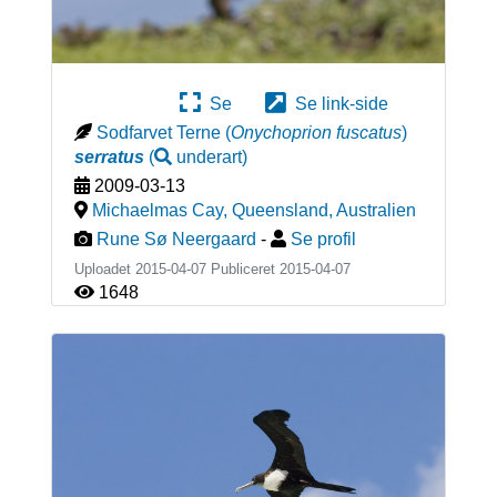
Se
Se link-side
Sodfarvet Terne
(
Onychoprion fuscatus
)
serratus
(
underart
)
2009-03-13
Michaelmas Cay, Queensland
,
Australien
Rune Sø Neergaard
-
Se profil
Uploadet 2015-04-07 Publiceret
2015-04-07
1648