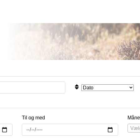
Til og med
Måne
Væl