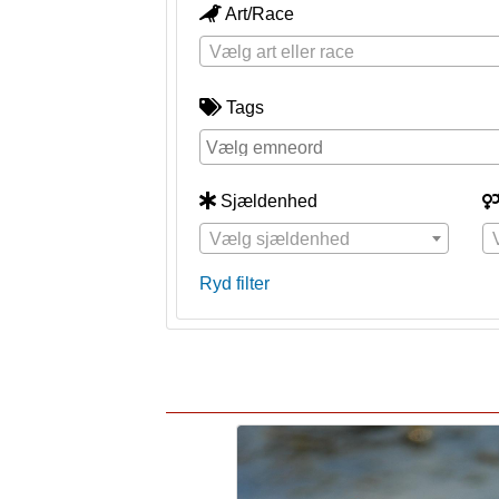
Art/Race
Vælg art eller race
Tags
Sjældenhed
Vælg sjældenhed
Ryd filter