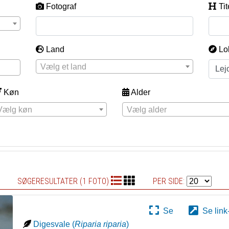
Fotograf
Tit
Land
Lo
Vælg et land
Køn
Alder
Vælg køn
Vælg alder
SØGERESULTATER (1 FOTO)
PER SIDE:
Se
Se link
Digesvale
(
Riparia riparia
)