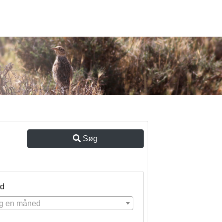
Søg
d
g en måned