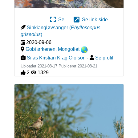
Se
Se link-side
Sinkiangløvsanger
(
Phylloscopus
griseolus
)
2020-09-06
Gobi ørkenen
,
Mongoliet
Silas Kristian Krag Olofson
-
Se profil
Uploadet 2021-08-17 Publiceret
2021-08-21
2
1329