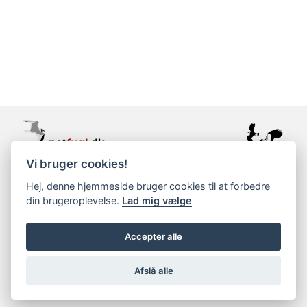
Vi bruger cookies!
support@netfugl.dk
Hej, denne hjemmeside bruger cookies til at forbedre
din brugeroplevelse.
Lad mig vælge
copyright © 2002-2023
Accepter alle
Afslå alle